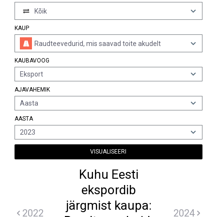
Kõik
KAUP
Raudteevedurid, mis saavad toite akudelt
KAUBAVOOG
Eksport
AJAVAHEMIK
Aasta
AASTA
2023
VISUALISEERI
Kuhu Eesti
ekspordib
järgmist kaupa:
2022
2024