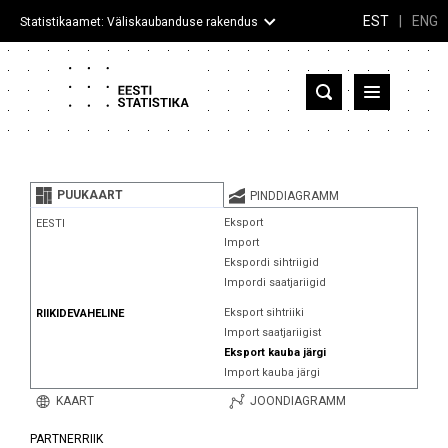
EST
|
ENG
Statistikaamet: Väliskaubanduse rakendus
Eesti
Partnerriigid ja territooriumid
PUUKAART
PINDDIAGRAMM
Kaup
Eksport
EESTI
Import
Infograafikud
Ekspordi sihtriigid
Impordi saatjariigid
Selgitused
Eksport sihtriiki
RIIKIDEVAHELINE
Import saatjariigist
Eksport kauba järgi
Import kauba järgi
KAART
JOONDIAGRAMM
PARTNERRIIK