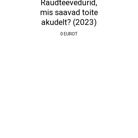
Raudteevedurid,
mis saavad toite
akudelt? (2023)
0 EUROT