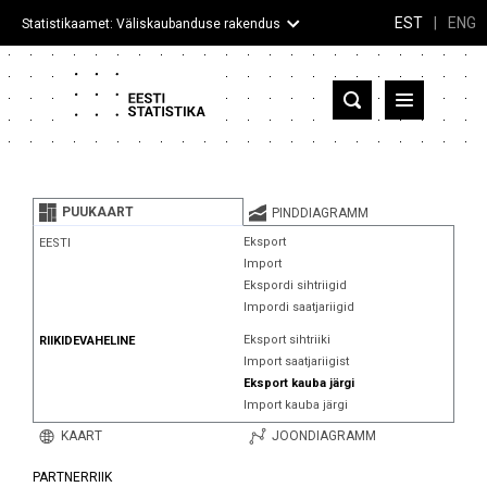
EST
|
ENG
Statistikaamet: Väliskaubanduse rakendus
Eesti
Partnerriigid ja territooriumid
PUUKAART
PINDDIAGRAMM
Kaup
Eksport
EESTI
Import
Infograafikud
Ekspordi sihtriigid
Impordi saatjariigid
Selgitused
Eksport sihtriiki
RIIKIDEVAHELINE
Import saatjariigist
Eksport kauba järgi
Import kauba järgi
KAART
JOONDIAGRAMM
PARTNERRIIK