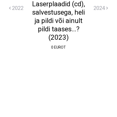
Laserplaadid (cd),
2022
2024
salvestusega, heli
ja pildi või ainult
pildi taases...?
(2023)
0 EUROT