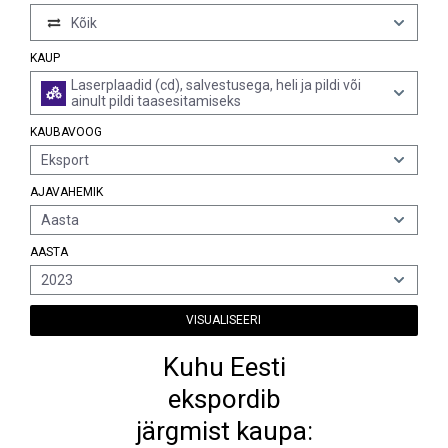
Kõik
KAUP
Laserplaadid (cd), salvestusega, heli ja pildi või
ainult pildi taasesitamiseks
KAUBAVOOG
Eksport
AJAVAHEMIK
Aasta
AASTA
2023
VISUALISEERI
Kuhu Eesti
ekspordib
järgmist kaupa: