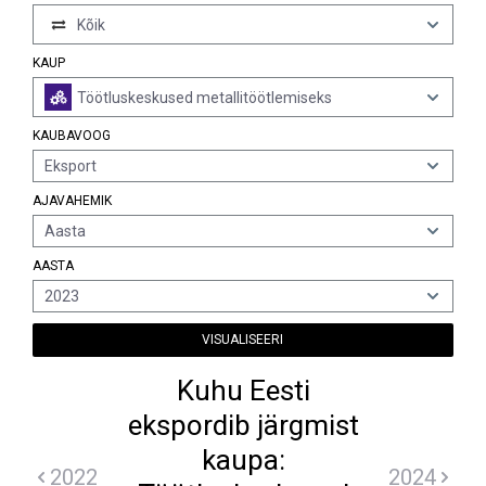
Kõik
KAUP
Töötluskeskused metallitöötlemiseks
KAUBAVOOG
Eksport
AJAVAHEMIK
Aasta
AASTA
2023
VISUALISEERI
Kuhu Eesti
ekspordib järgmist
kaupa:
2022
2024