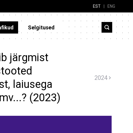
EST
|
ENG
afikud
Selgitused
b järgmist
stooted
2024
t, laiusega
mv...? (2023)