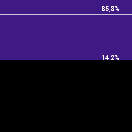
85,8%
EST
|
ENG
14,2%
Manner
Partner
M
DETAILSUS
VÄRV
K
Infograafikud
erritooriumid
Selgitused