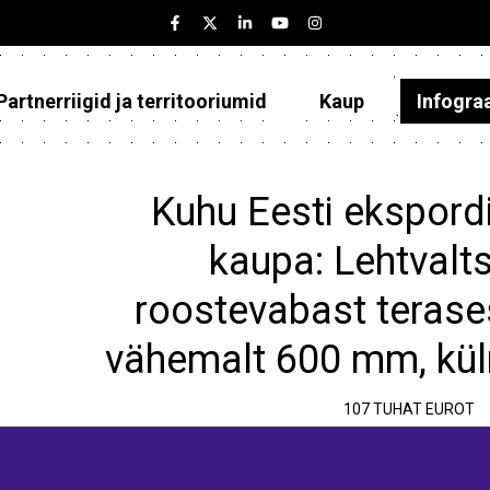
Partnerriigid ja territooriumid
Kaup
Infogra
Eesti
Partnerriigid ja territooriumid
Kuhu Eesti ekspordi
Kaup
kaupa: Lehtvalt
Infograafikud
roostevabast terases
Selgitused
vähemalt 600 mm, kül
107 TUHAT EUROT