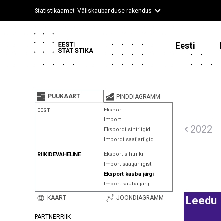
Statistikaamet: Väliskaubanduse rakendus
Eesti
PUUKAART
PINDDIAGRAMM
Eksport
EESTI
Import
2022
Ekspordi sihtriigid
Impordi saatjariigid
Eksport sihtriiki
RIIKIDEVAHELINE
Import saatjariigist
Eksport kauba järgi
Import kauba järgi
KAART
JOONDIAGRAMM
Leedu
PARTNERRIIK