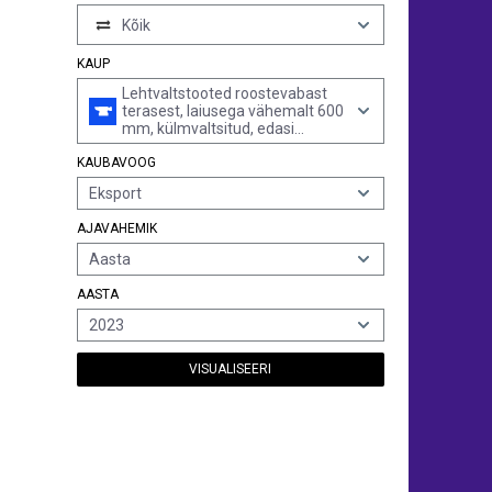
Kõik
KAUP
Lehtvaltstooted roostevabast
terasest, laiusega vähemalt 600
mm, külmvaltsitud, edasi
töötlemata, paksusega
KAUBAVOOG
vähemalt 4,75 mm
Eksport
AJAVAHEMIK
Aasta
AASTA
2023
VISUALISEERI