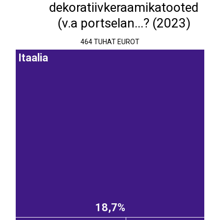
dekoratiivkeraamikatooted
(v.a portselan...? (2023)
464 TUHAT EUROT
Itaalia
18,7%