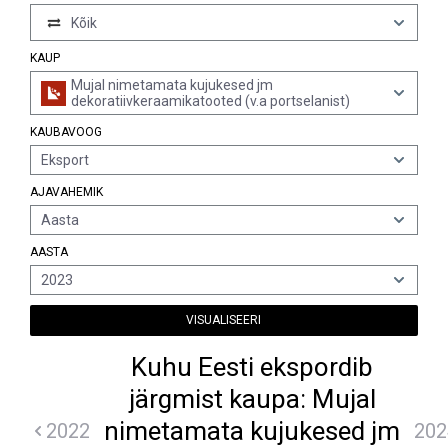
Kõik
KAUP
Mujal nimetamata kujukesed jm
dekoratiivkeraamikatooted (v.a portselanist)
KAUBAVOOG
Eksport
AJAVAHEMIK
Aasta
AASTA
2023
VISUALISEERI
Kuhu Eesti ekspordib
järgmist kaupa: Mujal
nimetamata kujukesed jm
2022
202