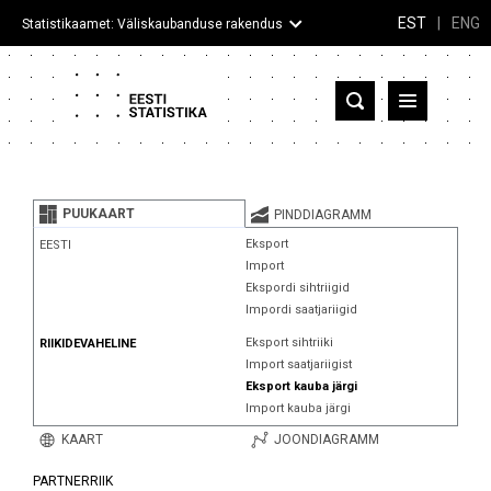
EST
|
ENG
Statistikaamet: Väliskaubanduse rakendus
Eesti
Partnerriigid ja territooriumid
PUUKAART
PINDDIAGRAMM
Kaup
Eksport
EESTI
Import
Infograafikud
Ekspordi sihtriigid
Impordi saatjariigid
Selgitused
Eksport sihtriiki
RIIKIDEVAHELINE
Import saatjariigist
Eksport kauba järgi
Import kauba järgi
KAART
JOONDIAGRAMM
PARTNERRIIK