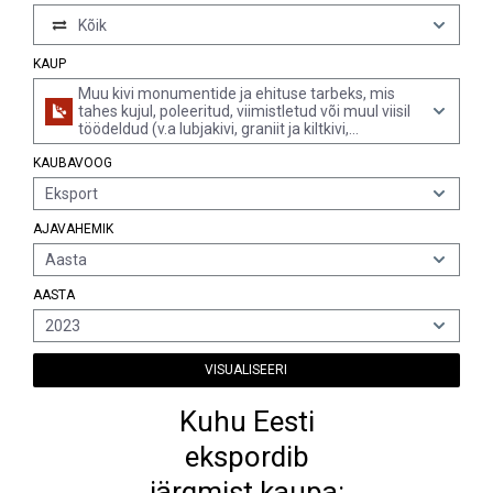
Kõik
KAUP
Muu kivi monumentide ja ehituse tarbeks, mis
tahes kujul, poleeritud, viimistletud või muul viisil
töödeldud (v.a lubjakivi, graniit ja kiltkivi,
alamrubriigi 6802.10 plaadid, kuubikud jms
KAUBAVOOG
tooted, tooted sulatatud basaldist ja põletatud
steatiidist, keraamiliselt kaltsineeritud,
Eksport
juveeltoodete imitatsioonid, kellad, lambid,
valgustid ja nende osad, originaalskulptuurid ja
AJAVAHEMIK
raidkujud, klompkivi, ääriskivid ja sillutusplaadid)
Aasta
AASTA
2023
VISUALISEERI
Kuhu Eesti
ekspordib
järgmist kaupa: