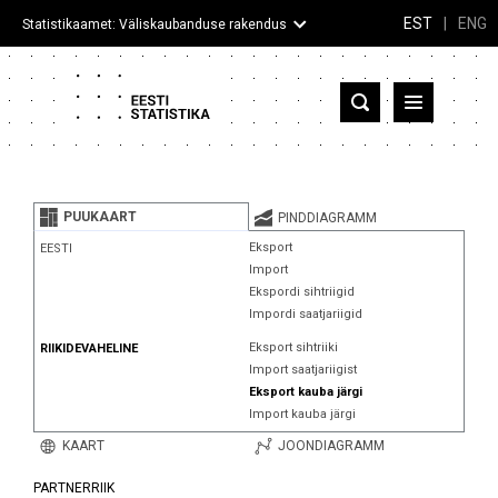
EST
|
ENG
Statistikaamet: Väliskaubanduse rakendus
Eesti
Partnerriigid ja territooriumid
PUUKAART
PINDDIAGRAMM
Kaup
Eksport
EESTI
Import
Infograafikud
Ekspordi sihtriigid
Impordi saatjariigid
Selgitused
Eksport sihtriiki
RIIKIDEVAHELINE
Import saatjariigist
Eksport kauba järgi
Import kauba järgi
KAART
JOONDIAGRAMM
PARTNERRIIK