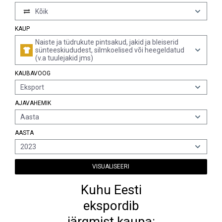
Kõik
KAUP
Naiste ja tüdrukute pintsakud, jakid ja bleiserid
sünteeskiududest, silmkoelised või heegeldatud
(v.a tuulejakid jms)
KAUBAVOOG
Eksport
AJAVAHEMIK
Aasta
AASTA
2023
VISUALISEERI
Kuhu Eesti
ekspordib
järgmist kaupa: