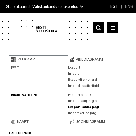
EST
|
ENG
Statistikaamet: Väliskaubanduse rakendus
Eesti
Partnerriigid ja territooriumid
PUUKAART
PINDDIAGRAMM
Kaup
Eksport
EESTI
Import
Infograafikud
Ekspordi sihtriigid
Impordi saatjariigid
Selgitused
Eksport sihtriiki
RIIKIDEVAHELINE
Import saatjariigist
Eksport kauba järgi
Import kauba järgi
KAART
JOONDIAGRAMM
PARTNERRIIK