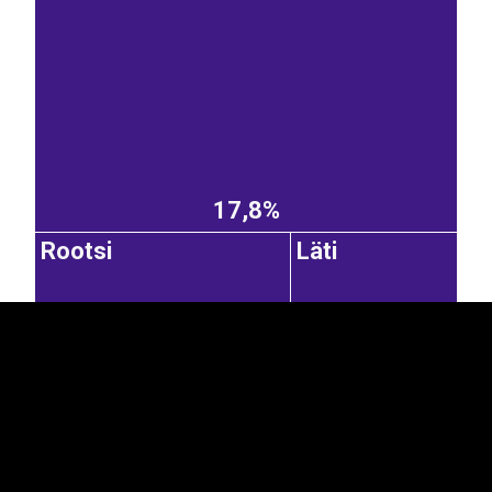
EST
|
ENG
17,8%
Rootsi
Läti