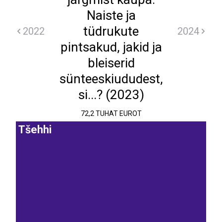
Naiste ja
tüdrukute
2022
2024
pintsakud, jakid ja
bleiserid
sünteeskiududest,
si...? (2023)
72,2 TUHAT EUROT
Tšehhi