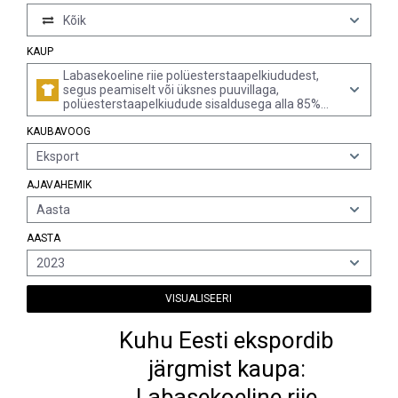
Kõik
KAUP
Labasekoeline riie polüesterstaapelkiududest,
segus peamiselt või üksnes puuvillaga,
polüesterstaapelkiudude sisaldusega alla 85%
massist, pindtihedusega kuni 170 g/m², trükitud
KAUBAVOOG
Eksport
AJAVAHEMIK
Aasta
AASTA
2023
VISUALISEERI
Kuhu Eesti ekspordib
järgmist kaupa:
Labasekoeline riie