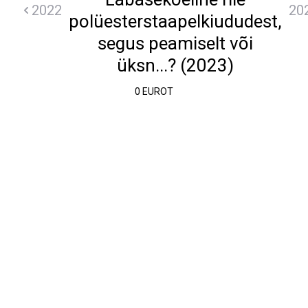
2022
20
polüesterstaapelkiududest,
segus peamiselt või
üksn...? (2023)
0 EUROT