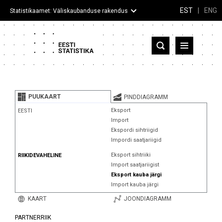
EST
|
ENG
Statistikaamet: Väliskaubanduse rakendus
Eesti
Partnerriigid ja territooriumid
PUUKAART
PINDDIAGRAMM
Kaup
Eksport
EESTI
Import
Infograafikud
Ekspordi sihtriigid
Impordi saatjariigid
Selgitused
Eksport sihtriiki
RIIKIDEVAHELINE
Import saatjariigist
Eksport kauba järgi
Import kauba järgi
KAART
JOONDIAGRAMM
PARTNERRIIK