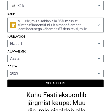
Kõik
KAUP
Muu riie, mis sisaldab alla 85% massist
sünteesfilamentkiudu, k.a monofilament
joontihedusega vähemalt 67 detsiteksi, mille
ristlõike mistahes läbimõõt ei ületa 1 mm, v.a
KAUBAVOOG
segus peamiselt või üksnes villaga, pleegitamata
või pleegitatud
Eksport
AJAVAHEMIK
Aasta
AASTA
2023
VISUALISEERI
Kuhu Eesti ekspordib
järgmist kaupa: Muu
riie, mis sisaldab alla