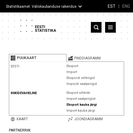
EST
|
ENG
Statistikaamet: Väliskaubanduse rakendus
Eesti
Partnerriigid ja territooriumid
PUUKAART
PINDDIAGRAMM
Kaup
Eksport
EESTI
Import
Infograafikud
Ekspordi sihtriigid
Impordi saatjariigid
Selgitused
Eksport sihtriiki
RIIKIDEVAHELINE
Import saatjariigist
Eksport kauba järgi
Import kauba järgi
KAART
JOONDIAGRAMM
PARTNERRIIK