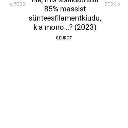
2022
2024
85% massist
sünteesfilamentkiudu,
k.a mono...? (2023)
0 EUROT