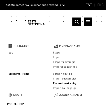
EST
|
ENG
Statistikaamet: Väliskaubanduse rakendus
Eesti
Partnerriigid ja territooriumid
PUUKAART
PINDDIAGRAMM
Kaup
Eksport
EESTI
Import
Infograafikud
Ekspordi sihtriigid
Impordi saatjariigid
Selgitused
Eksport sihtriiki
RIIKIDEVAHELINE
Import saatjariigist
Eksport kauba järgi
Import kauba järgi
KAART
JOONDIAGRAMM
PARTNERRIIK