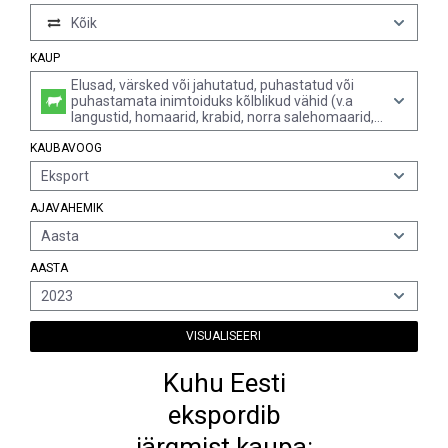
Kõik
KAUP
Elusad, värsked või jahutatud, puhastatud või
puhastamata inimtoiduks kõlblikud vähid (v.a
langustid, homaarid, krabid, norra salehomaarid,
garneelid ja krevetid); külmutatud inimtoiduks
KAUBAVOOG
kõlblik vähijahu ja -graanulid, värske või jahutatud
Eksport
AJAVAHEMIK
Aasta
AASTA
2023
VISUALISEERI
Kuhu Eesti
ekspordib
järgmist kaupa: