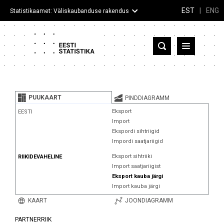
EST
|
ENG
Statistikaamet: Väliskaubanduse rakendus
Eesti
Partnerriigid ja territooriumid
PUUKAART
PINDDIAGRAMM
Kaup
Eksport
EESTI
Import
Infograafikud
Ekspordi sihtriigid
Impordi saatjariigid
Selgitused
Eksport sihtriiki
RIIKIDEVAHELINE
Import saatjariigist
Eksport kauba järgi
Import kauba järgi
KAART
JOONDIAGRAMM
PARTNERRIIK