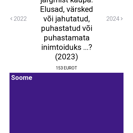
Elusad, värsked
või jahutatud,
2022
2024
puhastatud või
puhastamata
inimtoiduks ...?
(2023)
153 EUROT
Soome