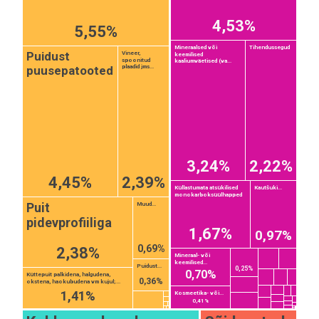
4,53%
5,55%
Mineraalsed või
Tihendussegud
Puidust
Vineer,
keemilised
spoonitud
kaaliumväetised (va...
plaadid jms...
puusepatooted
3,24%
2,22%
4,45%
2,39%
Küllastumata atsükilised
Kautšuki...
monokarboksüülhapped
Puit
Muud...
pidevprofiiliga
1,67%
0,97%
0,69%
2,38%
Mineraal- või
keemilised...
Puidust...
0,25%
0,70%
Küttepuit palkidena, halgudena,
0,36%
okstena, haokubudena vm kujul;...
1,41%
Kosmeetika- või...
0,41%