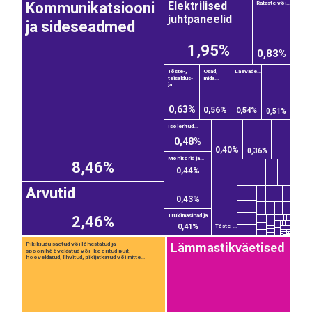
Elektrilised
Kommunikatsiooni
Rataste või...
juhtpaneelid
ja sideseadmed
1,95%
0,83%
Tõste-,
Osad,
Laevade...
teisaldus-
mida...
ja...
0,63%
0,56%
0,54%
0,51%
Isoleritud...
0,48%
0,40%
0,36%
Monitorid ja...
8,46%
0,44%
Arvutid
0,43%
Trükimasinad ja...
2,46%
0,41%
Tõste-...
Lämmastikväetised
Pikikiudu saetud või lõhestatud ja
spoonihööveldatud või -kooritud puit,
hööveldatud, lihvitud, pikijätkatud või mitte...