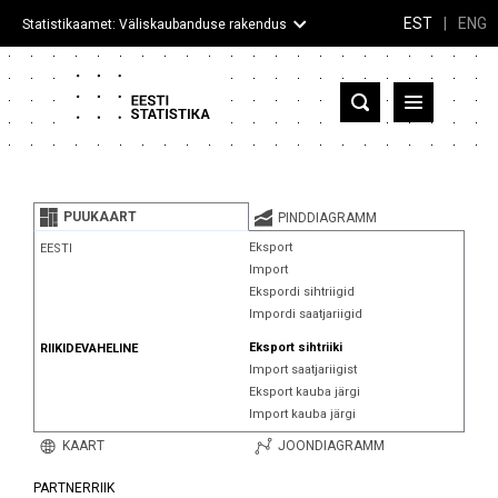
EST
|
ENG
Statistikaamet: Väliskaubanduse rakendus
Eesti
Partnerriigid ja territooriumid
PUUKAART
PINDDIAGRAMM
Kaup
Eksport
EESTI
Import
Infograafikud
Ekspordi sihtriigid
Impordi saatjariigid
Selgitused
Eksport sihtriiki
RIIKIDEVAHELINE
Import saatjariigist
Eksport kauba järgi
Import kauba järgi
KAART
JOONDIAGRAMM
PARTNERRIIK