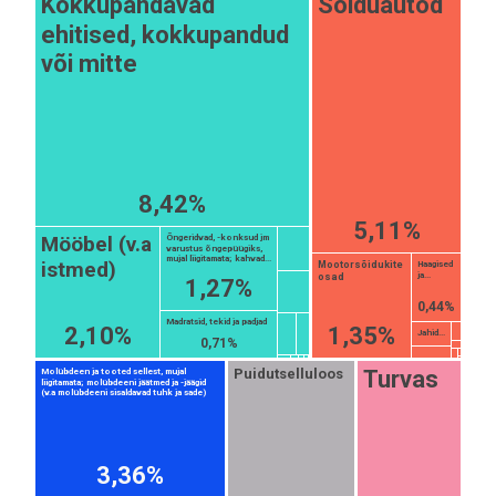
Kokkupandavad
Sõiduautod
ehitised, kokkupandud
või mitte
8,42%
5,11%
Mööbel (v.a
Õngeridvad, -konksud jm
varustus õngepüügiks,
mujal liigitamata; kahvad...
istmed)
Mootorsõidukite
Haagised
ja...
osad
1,27%
0,44%
Madratsid, tekid ja padjad
2,10%
1,35%
Jahid...
0,71%
Turvas
Puidutselluloos
Molübdeen ja tooted sellest, mujal
liigitamata; molübdeeni jäätmed ja -jäägid
(v.a molübdeeni sisaldavad tuhk ja sade)
EST
|
ENG
3,36%