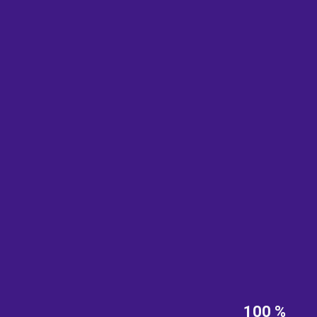
EST
|
ENG
100 %