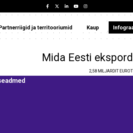
Partnerriigid ja territooriumid
Kaup
Infogra
Eesti
Partnerriigid ja territooriumid
Mida Eesti ekspord
Kaup
2,58 MILJARDIT EUROT
Infograafikud
iseadmed
Selgitused