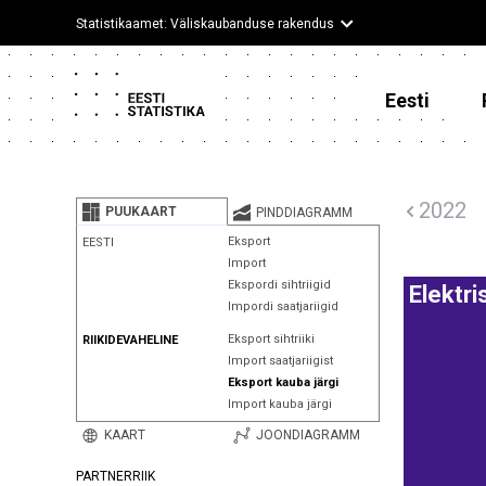
Statistikaamet: Väliskaubanduse rakendus
Eesti
2022
PUUKAART
PINDDIAGRAMM
Eksport
EESTI
Import
Ekspordi sihtriigid
Elektr
Impordi saatjariigid
Eksport sihtriiki
RIIKIDEVAHELINE
Import saatjariigist
Eksport kauba järgi
Import kauba järgi
KAART
JOONDIAGRAMM
PARTNERRIIK