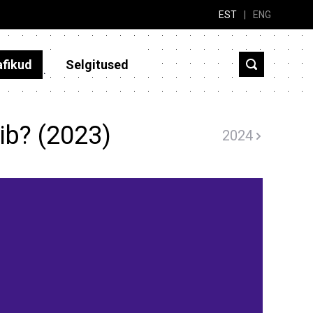
EST
|
ENG
afikud
Selgitused
ib? (2023)
2024