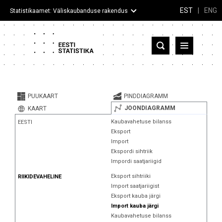
EST
|
ENG
Statistikaamet: Väliskaubanduse rakendus
Eesti
Partnerriigid ja territooriumid
PUUKAART
PINDDIAGRAMM
Kaup
JOONDIAGRAMM
KAART
Kaubavahetuse bilanss
EESTI
Infograafikud
Eksport
Import
Selgitused
Ekspordi sihtriik
Impordi saatjariigid
Eksport sihtriiki
RIIKIDEVAHELINE
Import saatjariigist
Eksport kauba järgi
Import kauba järgi
Kaubavahetuse bilanss