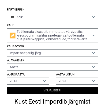
PARTNERRIIK
Kõik
KAUP
Töötlemata okaspuit, immutatud värvi, peitsi,
kreosoodi vm säilitusainetega (v.a töötlemata
puit jalutuskeppide, vihmavarjude, tööriistavarte
jms jaoks; raudtee liiprite kujuline puit; laudadeks,
KAUBAVOOG
taladeks jne lõigatud puit)
Import saatjariigi järgi
AJAVAHEMIK
Aasta
ALGUSAASTA
AASTA LÕPUNI
2013
2023
VISUALISEERI
Kust Eesti impordib järgmist