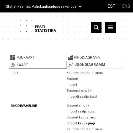
EST
|
ENG
Statistikaamet: Väliskaubanduse rakendus
Eesti
Partnerriigid ja territooriumid
PUUKAART
PINDDIAGRAMM
Kaup
JOONDIAGRAMM
KAART
Kaubavahetuse bilanss
EESTI
Infograafikud
Eksport
Import
Selgitused
Ekspordi sihtriik
Impordi saatjariigid
Eksport sihtriiki
RIIKIDEVAHELINE
Import saatjariigist
Eksport kauba järgi
Import kauba järgi
Kaubavahetuse bilanss