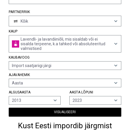
PARTNERRIIK
Kõik
KAUP
Lavendli- ja lavandiiniõli, mis sisaldab või ei
sisalda terpeene, k.a tahked või absoluteeritud
valmistised
KAUBAVOOG
Import saatjariigi järgi
AJAVAHEMIK
Aasta
ALGUSAASTA
AASTA LÕPUNI
2013
2023
VISUALISEERI
Kust Eesti impordib järgmist