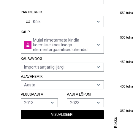
550 tuha
PARTNERRIIK
550 tuha
Kõik
KAUP
500 tuha
500 tuha
Mujal nimetamata kindla
keemilise koostisega
elementorgaanilised ühendid
KAUBAVOOG
450 tuha
450 tuha
Import saatjariigi järgi
AJAVAHEMIK
Aasta
400 tuha
400 tuha
ALGUSAASTA
AASTA LÕPUNI
2013
2023
350 tuha
350 tuha
VISUALISEERI
Kokku
Kokku