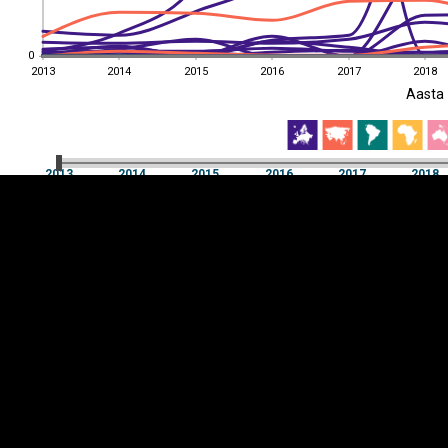
0
0
2013
2014
2015
2016
2017
2018
EST
|
ENG
Aasta
2013
2014
2015
2016
2017
2018
Aasta
2013
2014
2015
2016
2017
2018
Y-
Manner
TELG
K
Infograafikud
erritooriumid
Selgitused
Tagasiside