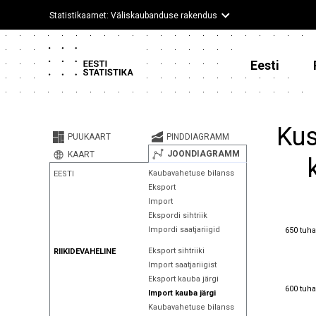
Statistikaamet: Väliskaubanduse rakendus
Eesti
Kus
PUUKAART
PINDDIAGRAMM
JOONDIAGRAMM
KAART
Kaubavahetuse bilanss
EESTI
Eksport
Import
Ekspordi sihtriik
650 tuha
Impordi saatjariigid
650 tuha
Eksport sihtriiki
RIIKIDEVAHELINE
Import saatjariigist
Eksport kauba järgi
600 tuha
600 tuha
Import kauba järgi
Kaubavahetuse bilanss