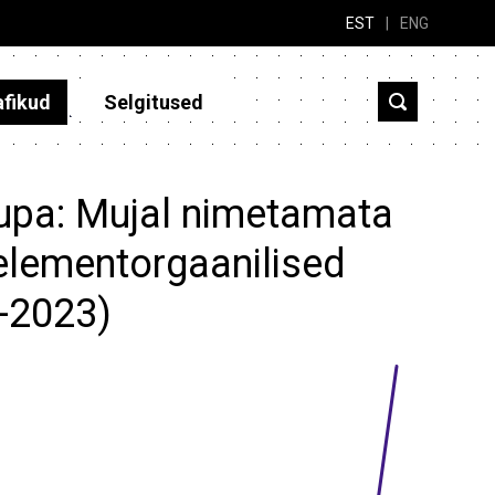
EST
|
ENG
afikud
Selgitused
aupa: Mujal nimetamata
 elementorgaanilised
3-2023)