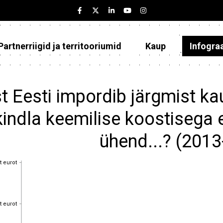
Partnerriigid ja territooriumid
Kaup
Infogra
Eesti
Partnerriigid ja territooriumid
t Eesti impordib järgmist k
Kaup
kindla keemilise koostisega
Infograafikud
ühend...? (201
Selgitused
t eurot
t eurot
t eurot
t eurot