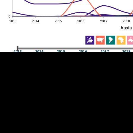
0
0
2013
2014
2015
2016
2017
2018
EST
|
ENG
Aasta
2013
2014
2015
2016
2017
2018
Aasta
2013
2014
2015
2016
2017
2018
Y-
Manner
TELG
K
Infograafikud
erritooriumid
Selgitused
Tagasiside