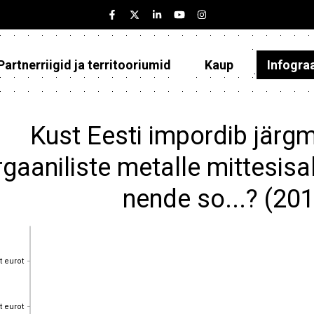
Partnerriigid ja territooriumid
Kaup
Infogra
Eesti
Partnerriigid ja territooriumid
Kust Eesti impordib järg
Kaup
gaaniliste metalle mittesisa
Infograafikud
nende so...? (20
Selgitused
t eurot
t eurot
t eurot
t eurot