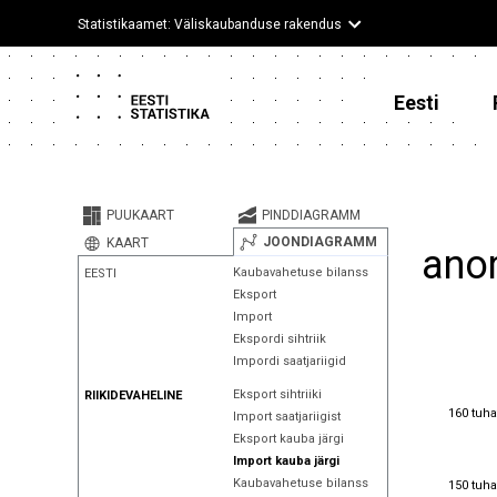
Statistikaamet: Väliskaubanduse rakendus
Eesti
PUUKAART
PINDDIAGRAMM
JOONDIAGRAMM
KAART
anor
Kaubavahetuse bilanss
EESTI
Eksport
Import
Ekspordi sihtriik
Impordi saatjariigid
Eksport sihtriiki
RIIKIDEVAHELINE
160 tuha
160 tuha
Import saatjariigist
Eksport kauba järgi
Import kauba järgi
150 tuha
Kaubavahetuse bilanss
150 tuha