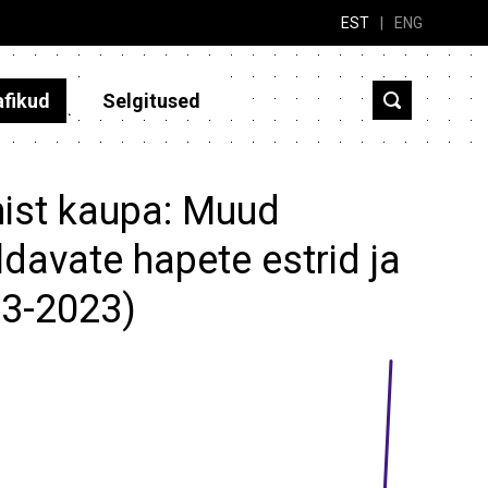
EST
|
ENG
afikud
Selgitused
mist kaupa: Muud
ldavate hapete estrid ja
13-2023)