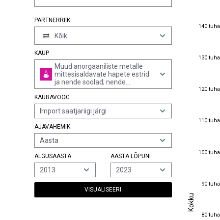
PARTNERRIIK
140 tuha
140 tuha
Kõik
KAUP
130 tuha
130 tuha
Muud anorgaaniliste metalle
mittesisaldavate hapete estrid
ja nende soolad; nende
120 tuha
120 tuha
halogeen-, sulfo-, nitro- ja
KAUBAVOOG
nitrosoderivaadid (v.a
vesinikhalogeniidide estrid ja
Import saatjariigi järgi
fosforhapete estrid, nende
110 tuha
110 tuha
soolad ja nende halogeen-,
AJAVAHEMIK
sulfo-, nitro- ja
nitrosoderivaadid)
Aasta
100 tuha
100 tuha
ALGUSAASTA
AASTA LÕPUNI
2013
2023
90 tuha
90 tuha
VISUALISEERI
Kokku
Kokku
80 tuha
80 tuha