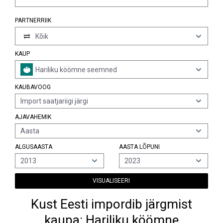
PARTNERRIIK
Kõik
KAUP
Hariliku köömne seemned
KAUBAVOOG
Import saatjariigi järgi
AJAVAHEMIK
Aasta
ALGUSAASTA
AASTA LÕPUNI
2013
2023
VISUALISEERI
Kust Eesti impordib järgmist
kaupa: Hariliku köömne