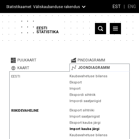
EST
|
ENG
Statistikaamet: Väliskaubanduse rakendus
Eesti
Partnerriigid ja territooriumid
PUUKAART
PINDDIAGRAMM
Kaup
JOONDIAGRAMM
KAART
Kaubavahetuse bilanss
EESTI
Infograafikud
Eksport
Import
Selgitused
Ekspordi sihtriik
Impordi saatjariigid
Eksport sihtriiki
RIIKIDEVAHELINE
Import saatjariigist
Eksport kauba järgi
Import kauba järgi
Kaubavahetuse bilanss