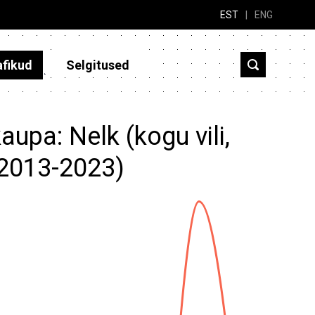
EST
|
ENG
afikud
Selgitused
aupa: Nelk (kogu vili,
(2013-2023)