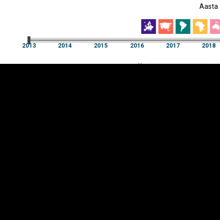
Aasta
EST
|
ENG
2013
2014
2015
2016
2017
2018
Aasta
2013
2014
2015
2016
2017
2018
Y-
Manner
TELG
K
Infograafikud
erritooriumid
Selgitused
Tagasiside