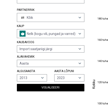
PARTNERRIIK
Kõik
180 tuha
180 tuha
KAUP
Nelk (kogu vili, pungad ja varred)
160 tuha
160 tuha
KAUBAVOOG
Import saatjariigi järgi
AJAVAHEMIK
140 tuha
140 tuha
Aasta
ALGUSAASTA
AASTA LÕPUNI
2013
2023
Kokku
Kokku
120 tuha
120 tuha
VISUALISEERI
100 tuha
100 tuha