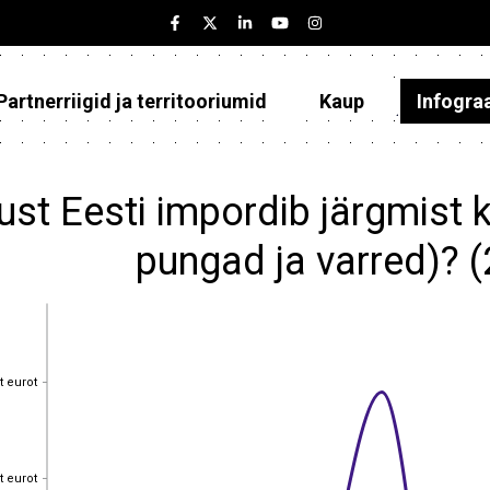
Partnerriigid ja territooriumid
Kaup
Infogra
Eesti
Partnerriigid ja territooriumid
ust Eesti impordib järgmist k
Kaup
pungad ja varred)? 
Infograafikud
Selgitused
t eurot
t eurot
t eurot
t eurot