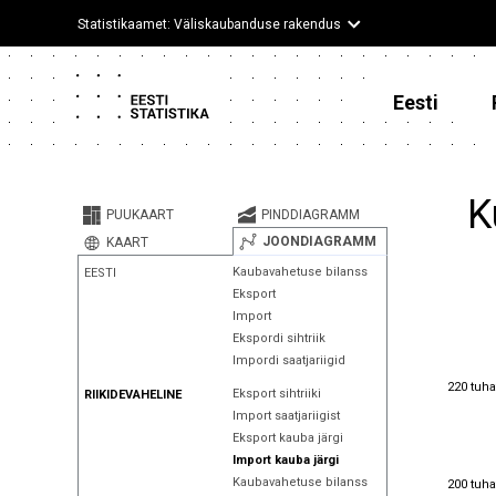
Statistikaamet: Väliskaubanduse rakendus
Eesti
K
PUUKAART
PINDDIAGRAMM
JOONDIAGRAMM
KAART
Kaubavahetuse bilanss
EESTI
Eksport
Import
Ekspordi sihtriik
Impordi saatjariigid
220 tuha
220 tuha
Eksport sihtriiki
RIIKIDEVAHELINE
Import saatjariigist
Eksport kauba järgi
Import kauba järgi
200 tuha
Kaubavahetuse bilanss
200 tuha