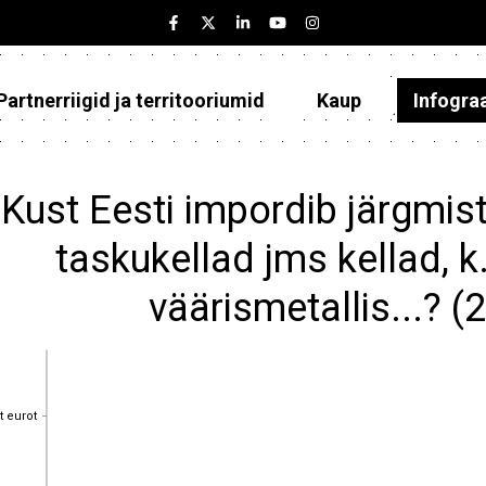
Partnerriigid ja territooriumid
Kaup
Infogra
Eesti
Partnerriigid ja territooriumid
Kust Eesti impordib järgmist
Kaup
taskukellad jms kellad, k
Infograafikud
väärismetallis...? 
Selgitused
t eurot
t eurot