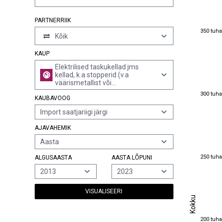
PARTNERRIIK
350 tuha
350 tuha
Kõik
KAUP
Elektrilised taskukellad jms
kellad, k.a stopperid (v.a
väärismetallist või
väärismetalliga plakeeritud
300 tuha
300 tuha
KAUBAVOOG
metallist korpusega kellad)
Import saatjariigi järgi
AJAVAHEMIK
Aasta
250 tuha
250 tuha
ALGUSAASTA
AASTA LÕPUNI
2013
2023
VISUALISEERI
Kokku
Kokku
200 tuha
200 tuha