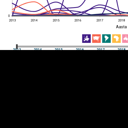
0
0
2013
2014
2015
2016
2017
2018
EST
|
ENG
Aasta
2013
2014
2015
2016
2017
2018
Aasta
2013
2014
2015
2016
2017
2018
Y-
Manner
TELG
K
Infograafikud
erritooriumid
Selgitused
Tagasiside