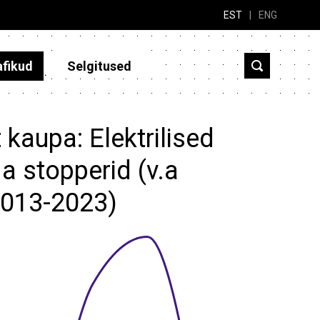
EST
|
ENG
afikud
Selgitused
 kaupa: Elektrilised
.a stopperid (v.a
(2013-2023)