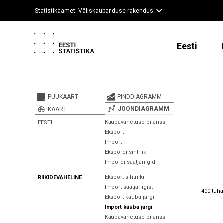
Statistikaamet: Väliskaubanduse rakendus
Eesti
PUUKAART
PINDDIAGRAMM
JOONDIAGRAMM
KAART
Kaubavahetuse bilanss
EESTI
Eksport
Import
Ekspordi sihtriik
Impordi saatjariigid
Eksport sihtriiki
RIIKIDEVAHELINE
Import saatjariigist
400 tuha
400 tuha
Eksport kauba järgi
Import kauba järgi
Kaubavahetuse bilanss