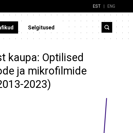
EST
|
ENG
afikud
Selgitused
t kaupa: Optilised
de ja mikrofilmide
(2013-2023)