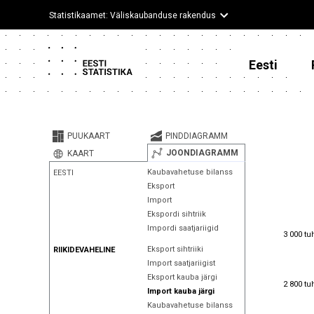
Statistikaamet: Väliskaubanduse rakendus
Eesti
PUUKAART
PINDDIAGRAMM
JOONDIAGRAMM
KAART
Kaubavahetuse bilanss
EESTI
Eksport
Import
Ekspordi sihtriik
Impordi saatjariigid
3 000 tu
3 000 tu
Eksport sihtriiki
RIIKIDEVAHELINE
Import saatjariigist
Eksport kauba järgi
2 800 tu
2 800 tu
Import kauba järgi
Kaubavahetuse bilanss