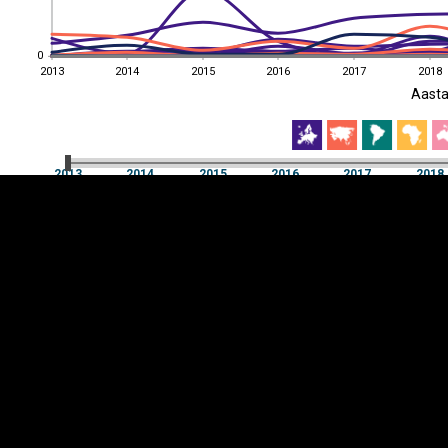
0
0
2013
2014
2015
2016
2017
2018
EST
|
ENG
Aast
2013
2014
2015
2016
2017
2018
Aast
2013
2014
2015
2016
2017
2018
Y-
Manner
TELG
K
Infograafikud
erritooriumid
Selgitused
Tagasiside