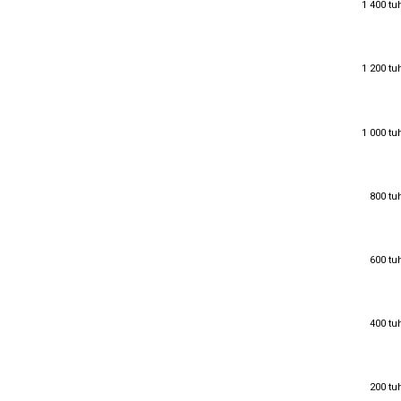
1 400 tu
1 400 tu
1 200 tu
1 200 tu
1 000 tu
1 000 tu
800 tu
800 tu
600 tu
600 tu
400 tu
400 tu
200 tu
200 tu