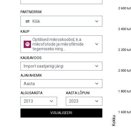
2 600 tu
2 600 tu
PARTNERRIIK
Kõik
2 400 tu
2 400 tu
KAUP
Optilised mikroskoobid, k.a
mikrofotode ja mikrofilmide
2 200 tu
tegemiseks ning
2 200 tu
mikroprojektsiooniks
KAUBAVOOG
kasutatavad mikroskoobid (v.a.
silmakirurgias kasutatavad
Import saatjariigi järgi
binokulaarmikroskoobid ja
2 000 tu
2 000 tu
instrumendid, seadmed ja
AJAVAHEMIK
masinad rubriigist 9031)
Aasta
1 800 tu
1 800 tu
ALGUSAASTA
AASTA LÕPUNI
2013
2023
1 600 tu
1 600 tu
VISUALISEERI
Kokku
Kokku