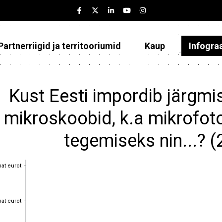
Partnerriigid ja territooriumid
Kaup
Infogra
Eesti
Partnerriigid ja territooriumid
Kust Eesti impordib järgmis
Kaup
mikroskoobid, k.a mikrofoto
Infograafikud
tegemiseks nin...? 
Selgitused
hat eurot
hat eurot
hat eurot
hat eurot