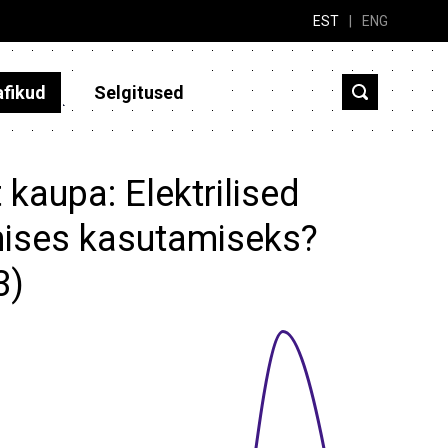
EST
|
ENG
afikud
Selgitused
 kaupa: Elektrilised
mises kasutamiseks?
3)