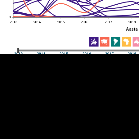
0
0
2013
2014
2015
2016
2017
2018
EST
|
ENG
Aasta
2013
2014
2015
2016
2017
2018
Aasta
2013
2014
2015
2016
2017
2018
Y-
Manner
TELG
K
Infograafikud
erritooriumid
Selgitused
Tagasiside