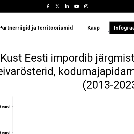
Partnerriigid ja territooriumid
Kaup
Infogra
Eesti
Partnerriigid ja territooriumid
Kust Eesti impordib järgmist
Kaup
eivarösterid, kodumajapida
Infograafikud
(2013-202
Selgitused
t eurot
t eurot
t eurot
t eurot