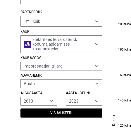
PARTNERRIIK
Kõik
200 tuha
200 tuha
KAUP
Elektrilised leivarösterid,
kodumajapidamises
180 tuha
kasutamiseks
180 tuha
KAUBAVOOG
Import saatjariigi järgi
160 tuha
160 tuha
AJAVAHEMIK
Aasta
ALGUSAASTA
AASTA LÕPUNI
140 tuha
140 tuha
2013
2023
VISUALISEERI
Kokku
Kokku
120 tuha
120 tuha