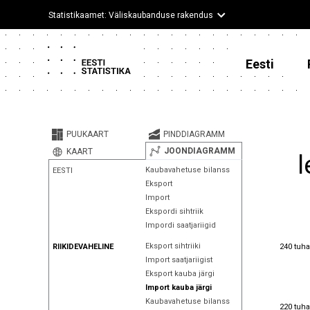
Statistikaamet: Väliskaubanduse rakendus
Eesti
PUUKAART
PINDDIAGRAMM
JOONDIAGRAMM
KAART
l
Kaubavahetuse bilanss
EESTI
Eksport
Import
Ekspordi sihtriik
Impordi saatjariigid
240 tuha
Eksport sihtriiki
240 tuha
RIIKIDEVAHELINE
Import saatjariigist
Eksport kauba järgi
Import kauba järgi
Kaubavahetuse bilanss
220 tuha
220 tuha