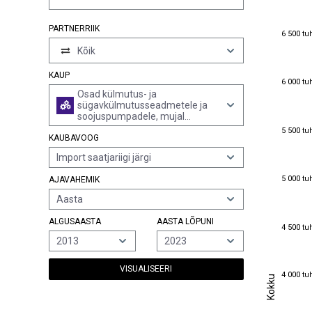
PARTNERRIIK
6 500 tu
6 500 tu
Kõik
KAUP
6 000 tu
6 000 tu
Osad külmutus- ja
sügavkülmutusseadmetele ja
soojuspumpadele, mujal
nimetamata
5 500 tu
5 500 tu
KAUBAVOOG
Import saatjariigi järgi
5 000 tu
5 000 tu
AJAVAHEMIK
Aasta
ALGUSAASTA
AASTA LÕPUNI
4 500 tu
4 500 tu
2013
2023
VISUALISEERI
4 000 tu
Kokku
4 000 tu
Kokku