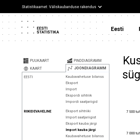
Statistikaamet: Väliskaubanduse rakendus
Eesti
Kus
PUUKAART
PINDDIAGRAMM
JOONDIAGRAMM
KAART
süg
Kaubavahetuse bilanss
EESTI
Eksport
Import
Ekspordi sihtriik
Impordi saatjariigid
7 500 tu
Eksport sihtriiki
RIIKIDEVAHELINE
7 500 tu
Import saatjariigist
Eksport kauba järgi
Import kauba järgi
7 000 tu
7 000 tu
Kaubavahetuse bilanss