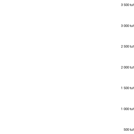
3 500 tu
3 500 tu
3 000 tu
3 000 tu
2 500 tu
2 500 tu
2 000 tu
2 000 tu
1 500 tu
1 500 tu
1 000 tu
1 000 tu
500 tu
500 tu