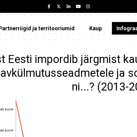
Partnerriigid ja territooriumid
Kaup
Infogra
Eesti
Partnerriigid ja territooriumid
t Eesti impordib järgmist ka
Kaup
avkülmutusseadmetele ja s
Infograafikud
ni...? (2013-
Selgitused
hat eurot
hat eurot
hat eurot
hat eurot