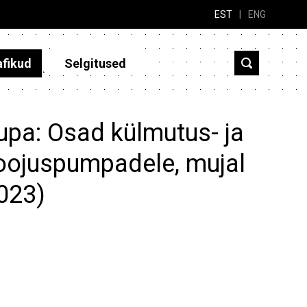
EST
|
ENG
afikud
Selgitused
upa: Osad külmutus- ja
oojuspumpadele, mujal
2023)