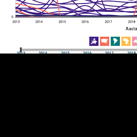
0
0
2013
2014
2015
2016
2017
2018
EST
|
ENG
Aast
2013
2014
2015
2016
2017
2018
Aast
2013
2014
2015
2016
2017
2018
Y-
Manner
TELG
K
Infograafikud
erritooriumid
Selgitused
Tagasiside