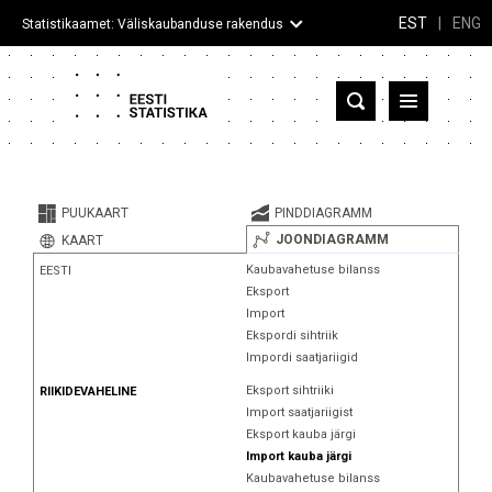
EST
|
ENG
Statistikaamet: Väliskaubanduse rakendus
Eesti
Partnerriigid ja territooriumid
PUUKAART
PINDDIAGRAMM
Kaup
JOONDIAGRAMM
KAART
Kaubavahetuse bilanss
EESTI
Infograafikud
Eksport
Import
Selgitused
Ekspordi sihtriik
Impordi saatjariigid
Eksport sihtriiki
RIIKIDEVAHELINE
Import saatjariigist
Eksport kauba järgi
Import kauba järgi
Kaubavahetuse bilanss