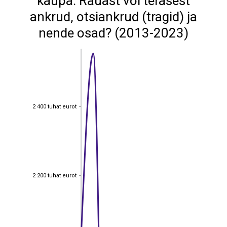
kaupa: Rauast või terasest
ankrud, otsiankrud (tragid) ja
nende osad? (2013-2023)
2 400 tuhat eurot
2 400 tuhat eurot
2 200 tuhat eurot
2 200 tuhat eurot