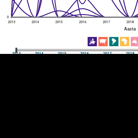
0
0
2013
2014
2015
2016
2017
2018
EST
|
ENG
Aasta
2013
2014
2015
2016
2017
2018
Aasta
2013
2014
2015
2016
2017
2018
Y-
Manner
TELG
K
Infograafikud
erritooriumid
Selgitused
Tagasiside