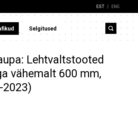
EST
|
ENG
afikud
Selgitused
aupa: Lehtvaltstooted
ega vähemalt 600 mm,
3-2023)