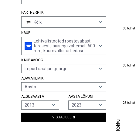
PARTNERRIIK
Kõik
35 tuhat
35 tuhat
KAUP
Lehtvaltstooted roostevabast
terasest, laiusega vähemalt 600
mm, kuumvaltsitud, edasi
töötlemata, mitte rullides,
KAUBAVOOG
paksusega alla 3 mm
30 tuhat
30 tuhat
Import saatjariigi järgi
AJAVAHEMIK
Aasta
ALGUSAASTA
AASTA LÕPUNI
25 tuhat
25 tuhat
2013
2023
VISUALISEERI
Kokku
Kokku