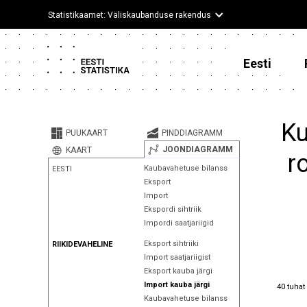
Statistikaamet: Väliskaubanduse rakendus
Eesti
Ku
PUUKAART
PINDDIAGRAMM
JOONDIAGRAMM
KAART
r
Kaubavahetuse bilanss
EESTI
Eksport
Import
Ekspordi sihtriik
Impordi saatjariigid
Eksport sihtriiki
RIIKIDEVAHELINE
Import saatjariigist
Eksport kauba järgi
40 tuhat
Import kauba järgi
40 tuhat
Kaubavahetuse bilanss