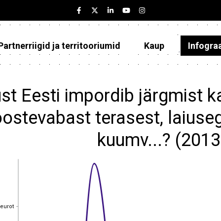
Partnerriigid ja territooriumid
Kaup
Infogra
Eesti
Partnerriigid ja territooriumid
st Eesti impordib järgmist k
Kaup
oostevabast terasest, laius
Infograafikud
kuumv...? (201
Selgitused
 eurot
 eurot