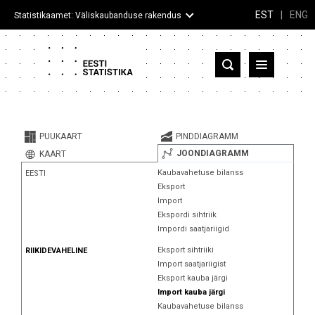
EST
|
ENG
Statistikaamet: Väliskaubanduse rakendus
Eesti
Partnerriigid ja territooriumid
PUUKAART
PINDDIAGRAMM
Kaup
JOONDIAGRAMM
KAART
Kaubavahetuse bilanss
EESTI
Infograafikud
Eksport
Import
Selgitused
Ekspordi sihtriik
Impordi saatjariigid
Eksport sihtriiki
RIIKIDEVAHELINE
Import saatjariigist
Eksport kauba järgi
Import kauba järgi
Kaubavahetuse bilanss