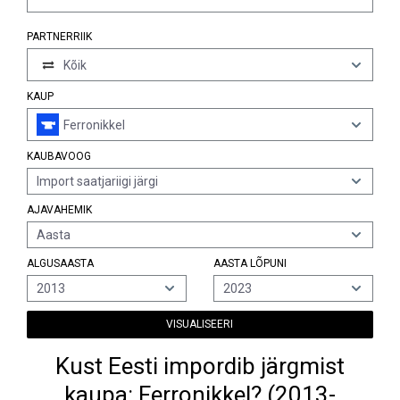
PARTNERRIIK
Kõik
KAUP
Ferronikkel
KAUBAVOOG
Import saatjariigi järgi
AJAVAHEMIK
Aasta
ALGUSAASTA
AASTA LÕPUNI
2013
2023
VISUALISEERI
Kust Eesti impordib järgmist
kaupa: Ferronikkel? (2013-