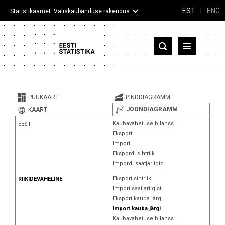
EST
|
ENG
Statistikaamet: Väliskaubanduse rakendus
Eesti
Partnerriigid ja territooriumid
PUUKAART
PINDDIAGRAMM
Kaup
JOONDIAGRAMM
KAART
Kaubavahetuse bilanss
EESTI
Infograafikud
Eksport
Import
Selgitused
Ekspordi sihtriik
Impordi saatjariigid
Eksport sihtriiki
RIIKIDEVAHELINE
Import saatjariigist
Eksport kauba järgi
Import kauba järgi
Kaubavahetuse bilanss