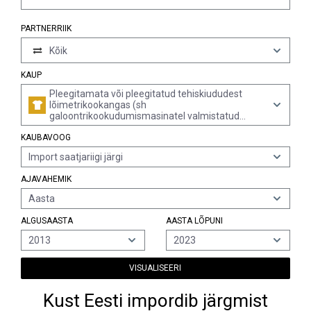
PARTNERRIIK
Kõik
KAUP
Pleegitamata või pleegitatud tehiskiududest
lõimetrikookangas (sh
galoontrikookudumismasinatel valmistatud
trikookangas) laiusega üle 30 cm (v.a
KAUBAVOOG
elastomeerse lõnga või kumminiidi sisaldusega
vähemalt 5% massist, karuskangad, sh kõrge
Import saatjariigi järgi
karusega, aaskarusega kangad, etiketid, sildid
jms tooted, ning silmkoelised või heegeldatud
AJAVAHEMIK
kangad, impregneeritud, pealistatud, kaetud või
lamineeritud)
Aasta
ALGUSAASTA
AASTA LÕPUNI
2013
2023
VISUALISEERI
Kust Eesti impordib järgmist