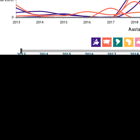
hat eurot
0
0
2013
2014
2015
2016
2017
2018
EST
|
ENG
Aast
2013
2014
2015
2016
2017
2018
Aast
2013
2014
2015
2016
2017
2018
Y-
Manner
TELG
K
Infograafikud
erritooriumid
Selgitused
Tagasiside