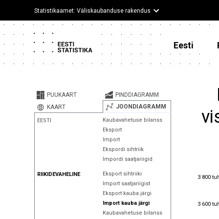
Statistikaamet: Väliskaubanduse rakendus
Eesti
PUUKAART
PINDDIAGRAMM
JOONDIAGRAMM
KAART
vi
Kaubavahetuse bilanss
EESTI
Eksport
Import
Ekspordi sihtriik
Impordi saatjariigid
Eksport sihtriiki
RIIKIDEVAHELINE
3 800 tu
3 800 tu
Import saatjariigist
Eksport kauba järgi
3 600 tu
Import kauba järgi
3 600 tu
Kaubavahetuse bilanss