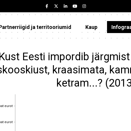
Partnerriigid ja territooriumid
Kaup
Infogra
Eesti
Partnerriigid ja territooriumid
Kust Eesti impordib järgmist
Kaup
skooskiust, kraasimata, kamm
Infograafikud
ketram...? (201
Selgitused
hat eurot
hat eurot
hat eurot
hat eurot