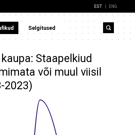
EST
|
ENG
afikud
Selgitused
 kaupa: Staapelkiud
imata või muul viisil
3-2023)