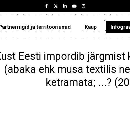
Partnerriigid ja territooriumid
Kaup
Infogra
Eesti
Partnerriigid ja territooriumid
ust Eesti impordib järgmist
Kaup
(abaka ehk musa textilis ne
Infograafikud
ketramata; ...? (2
Selgitused