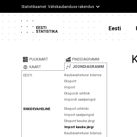
Statistikaamet: Väliskaubanduse rakendus
Eesti
K
PUUKAART
PINDDIAGRAMM
JOONDIAGRAMM
KAART
Kaubavahetuse bilanss
EESTI
Eksport
Import
Ekspordi sihtriik
Impordi saatjariigid
Eksport sihtriiki
RIIKIDEVAHELINE
Import saatjariigist
Eksport kauba järgi
Import kauba järgi
Kaubavahetuse bilanss