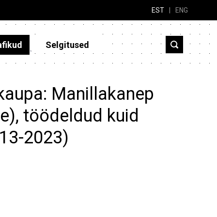
EST
|
ENG
afikud
Selgitused
 kaupa: Manillakanep
e), töödeldud kuid
013-2023)