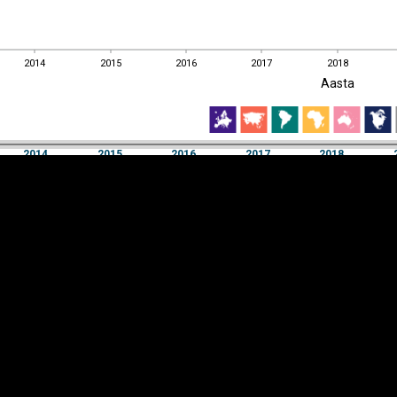
2014
2015
2016
2017
2018
EST
|
ENG
Aasta
2014
2015
2016
2017
2018
Aasta
2014
2015
2016
2017
2018
Y-
Manner
TELG
K
Infograafikud
erritooriumid
Selgitused
Tagasiside