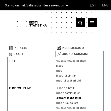
EST
|
ENG
Statistikaamet: Väliskaubanduse rakendus
Eesti
Partnerriigid ja territooriumid
PUUKAART
PINDDIAGRAMM
Kaup
JOONDIAGRAMM
KAART
Kaubavahetuse bilanss
EESTI
Infograafikud
Eksport
Import
Selgitused
Ekspordi sihtriik
Impordi saatjariigid
Eksport sihtriiki
RIIKIDEVAHELINE
Import saatjariigist
Eksport kauba järgi
Import kauba järgi
Kaubavahetuse bilanss