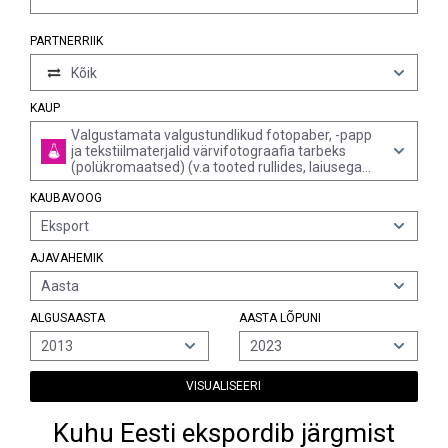
PARTNERRIIK
Kõik
KAUP
Valgustamata valgustundlikud fotopaber, -papp
ja tekstiilmaterjalid värvifotograafia tarbeks
(polükromaatsed) (v.a tooted rullides, laiusega
üle 610 mm)
KAUBAVOOG
Eksport
AJAVAHEMIK
Aasta
ALGUSAASTA
AASTA LÕPUNI
2013
2023
VISUALISEERI
Kuhu Eesti ekspordib järgmist