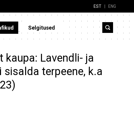
EST
|
ENG
afikud
Selgitused
 kaupa: Lavendli- ja
ei sisalda terpeene, k.a
023)