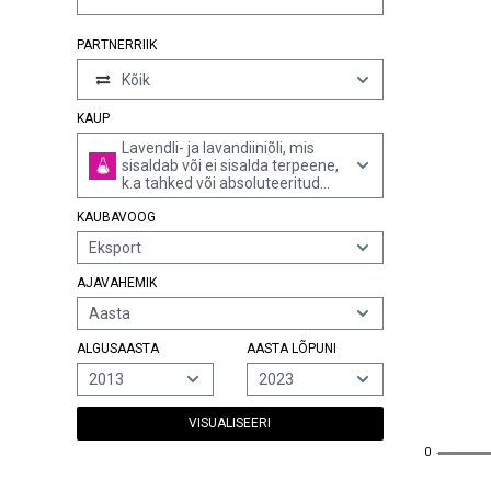
PARTNERRIIK
Kõik
KAUP
Lavendli- ja lavandiiniõli, mis
sisaldab või ei sisalda terpeene,
k.a tahked või absoluteeritud
valmistised
KAUBAVOOG
Eksport
AJAVAHEMIK
Aasta
ALGUSAASTA
AASTA LÕPUNI
2013
2023
VISUALISEERI
0
0