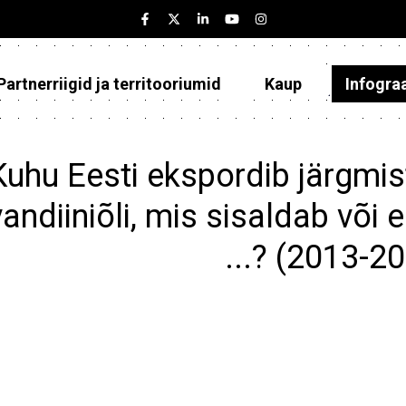
Partnerriigid ja territooriumid
Kaup
Infogra
Eesti
Partnerriigid ja territooriumid
Kuhu Eesti ekspordib järgmist
Kaup
vandiiniõli, mis sisaldab või 
Infograafikud
...? (2013-2
Selgitused