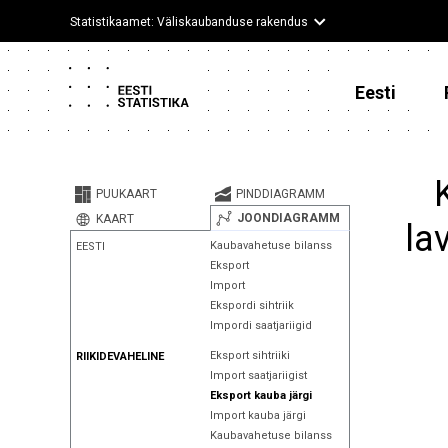
Statistikaamet: Väliskaubanduse rakendus
Eesti
PUUKAART
PINDDIAGRAMM
JOONDIAGRAMM
KAART
la
Kaubavahetuse bilanss
EESTI
Eksport
Import
Ekspordi sihtriik
Impordi saatjariigid
Eksport sihtriiki
RIIKIDEVAHELINE
Import saatjariigist
Eksport kauba järgi
Import kauba järgi
Kaubavahetuse bilanss