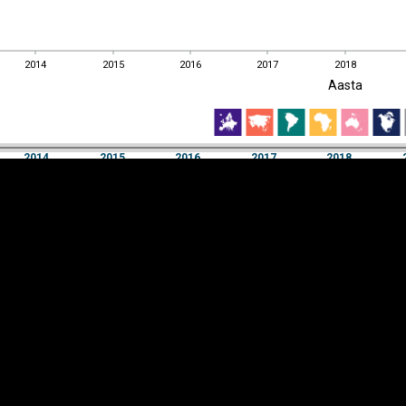
2014
2015
2016
2017
2018
EST
|
ENG
Aasta
2014
2015
2016
2017
2018
Aasta
2014
2015
2016
2017
2018
Y-
Manner
TELG
K
Infograafikud
erritooriumid
Selgitused
Tagasiside