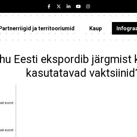
Partnerriigid ja territooriumid
Kaup
Infogra
Eesti
Partnerriigid ja territooriumid
hu Eesti ekspordib järgmist 
Kaup
kasutatavad vaktsiini
Infograafikud
Selgitused
hat eurot
hat eurot
hat eurot
hat eurot