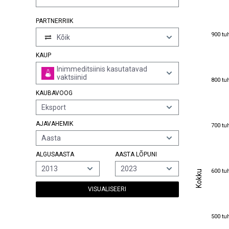
PARTNERRIIK
900 tu
900 tu
Kõik
KAUP
Inimmeditsiinis kasutatavad
vaktsiinid
800 tu
800 tu
KAUBAVOOG
Eksport
700 tu
AJAVAHEMIK
700 tu
Aasta
ALGUSAASTA
AASTA LÕPUNI
2013
2023
600 tu
Kokku
600 tu
Kokku
VISUALISEERI
500 tu
500 tu