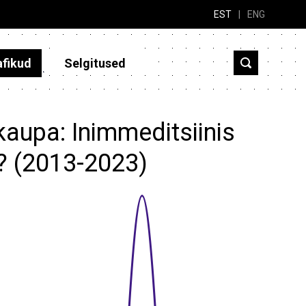
EST
|
ENG
afikud
Selgitused
kaupa: Inimmeditsiinis
d? (2013-2023)