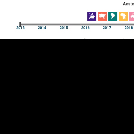
Aast
EST
|
ENG
2013
2014
2015
2016
2017
2018
Aast
2013
2014
2015
2016
2017
2018
Y-
Manner
TELG
K
Infograafikud
erritooriumid
Selgitused
Tagasiside