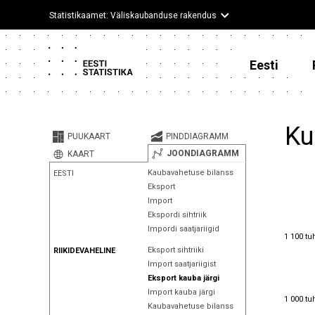
Statistikaamet: Väliskaubanduse rakendus
Eesti
Ku
PUUKAART
PINDDIAGRAMM
JOONDIAGRAMM
KAART
Kaubavahetuse bilanss
EESTI
Eksport
Import
Ekspordi sihtriik
Impordi saatjariigid
1 100 tu
1 100 tu
Eksport sihtriiki
RIIKIDEVAHELINE
Import saatjariigist
Eksport kauba järgi
Import kauba järgi
1 000 tu
1 000 tu
Kaubavahetuse bilanss