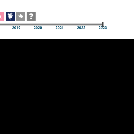
a
2019
2020
2021
2022
2023
a
2019
2020
2021
2022
2023
üpsiste sätted