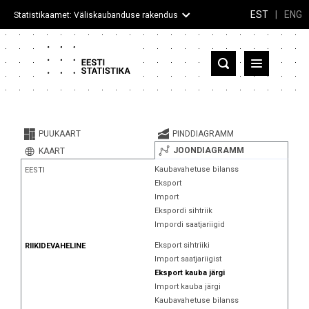
EST
|
ENG
Statistikaamet: Väliskaubanduse rakendus
Eesti
Partnerriigid ja territooriumid
PUUKAART
PINDDIAGRAMM
Kaup
JOONDIAGRAMM
KAART
Kaubavahetuse bilanss
EESTI
Infograafikud
Eksport
Import
Selgitused
Ekspordi sihtriik
Impordi saatjariigid
Eksport sihtriiki
RIIKIDEVAHELINE
Import saatjariigist
Eksport kauba järgi
Import kauba järgi
Kaubavahetuse bilanss