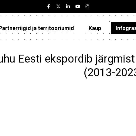
Partnerriigid ja territooriumid
Kaup
Infogra
Eesti
Partnerriigid ja territooriumid
uhu Eesti ekspordib järgmist
Kaup
(2013-202
Infograafikud
Selgitused