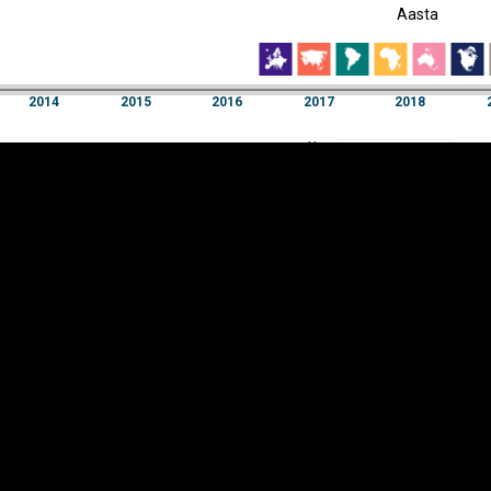
Aasta
EST
|
ENG
2014
2015
2016
2017
2018
Aasta
2014
2015
2016
2017
2018
Y-
Manner
TELG
K
Infograafikud
erritooriumid
Selgitused
Tagasiside