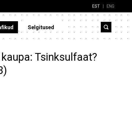
EST
|
ENG
afikud
Selgitused
 kaupa: Tsinksulfaat?
3)