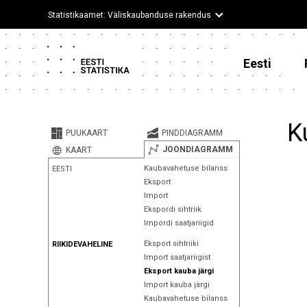
Statistikaamet: Väliskaubanduse rakendus
Eesti
K
PUUKAART
PINDDIAGRAMM
JOONDIAGRAMM
KAART
Kaubavahetuse bilanss
EESTI
Eksport
Import
Ekspordi sihtriik
Impordi saatjariigid
Eksport sihtriiki
RIIKIDEVAHELINE
Import saatjariigist
Eksport kauba järgi
Import kauba järgi
Kaubavahetuse bilanss