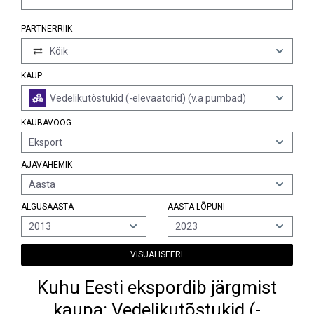
PARTNERRIIK
Kõik
KAUP
Vedelikutõstukid (-elevaatorid) (v.a pumbad)
KAUBAVOOG
Eksport
AJAVAHEMIK
Aasta
ALGUSAASTA
AASTA LÕPUNI
2013
2023
VISUALISEERI
Kuhu Eesti ekspordib järgmist
kaupa: Vedelikutõstukid (-