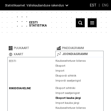
EST
|
ENG
Statistikaamet: Väliskaubanduse rakendus
Eesti
Partnerriigid ja territooriumid
PUUKAART
PINDDIAGRAMM
Kaup
JOONDIAGRAMM
KAART
Kaubavahetuse bilanss
EESTI
Infograafikud
Eksport
Import
Selgitused
Ekspordi sihtriik
Impordi saatjariigid
Eksport sihtriiki
RIIKIDEVAHELINE
Import saatjariigist
Eksport kauba järgi
Import kauba järgi
Kaubavahetuse bilanss