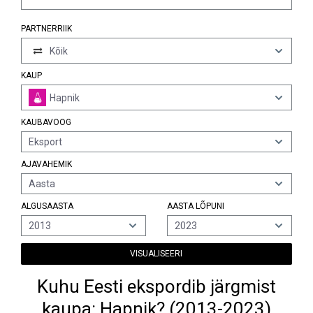
PARTNERRIIK
Kõik
KAUP
Hapnik
KAUBAVOOG
Eksport
AJAVAHEMIK
Aasta
ALGUSAASTA
AASTA LÕPUNI
2013
2023
VISUALISEERI
Kuhu Eesti ekspordib järgmist
kaupa: Hapnik? (2013-2023)