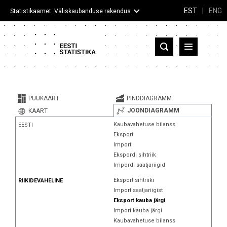
EST
|
ENG
Statistikaamet: Väliskaubanduse rakendus
Eesti
Partnerriigid ja territooriumid
PUUKAART
PINDDIAGRAMM
Kaup
JOONDIAGRAMM
KAART
Kaubavahetuse bilanss
EESTI
Infograafikud
Eksport
Import
Selgitused
Ekspordi sihtriik
Impordi saatjariigid
Eksport sihtriiki
RIIKIDEVAHELINE
Import saatjariigist
Eksport kauba järgi
Import kauba järgi
Kaubavahetuse bilanss