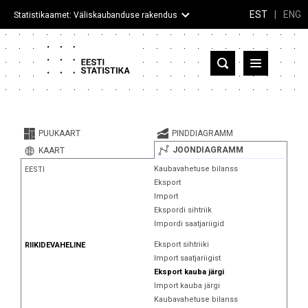
EST
|
ENG
Statistikaamet: Väliskaubanduse rakendus
Eesti
Partnerriigid ja territooriumid
PUUKAART
PINDDIAGRAMM
Kaup
JOONDIAGRAMM
KAART
Kaubavahetuse bilanss
EESTI
Infograafikud
Eksport
Import
Selgitused
Ekspordi sihtriik
Impordi saatjariigid
Eksport sihtriiki
RIIKIDEVAHELINE
Import saatjariigist
Eksport kauba järgi
Import kauba järgi
Kaubavahetuse bilanss