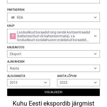
PARTNERRIIK
Kõik
KAUP
Looduslikud boraadid ning nende kontsentraadid
(kaltsineeritud või kaltsineerimata), v.a
looduslikust soolalahusest eraldatud boraadid;
looduslik boorhape (sisaldab kuivmassina kuni
KAUBAVOOG
85% h3bo3)
Eksport
AJAVAHEMIK
Aasta
ALGUSAASTA
AASTA LÕPUNI
2013
2023
VISUALISEERI
Kuhu Eesti ekspordib järgmist