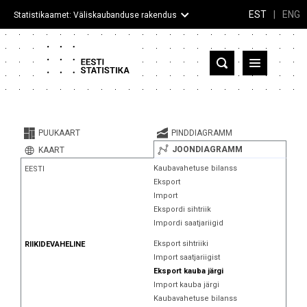
EST
|
ENG
Statistikaamet: Väliskaubanduse rakendus
Eesti
Partnerriigid ja territooriumid
PUUKAART
PINDDIAGRAMM
Kaup
JOONDIAGRAMM
KAART
Kaubavahetuse bilanss
EESTI
Infograafikud
Eksport
Import
Selgitused
Ekspordi sihtriik
Impordi saatjariigid
Eksport sihtriiki
RIIKIDEVAHELINE
Import saatjariigist
Eksport kauba järgi
Import kauba järgi
Kaubavahetuse bilanss