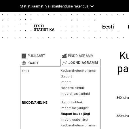
Statistikaamet: Väliskaubanduse rakendus
Eesti
Ku
PUUKAART
PINDDIAGRAMM
JOONDIAGRAMM
KAART
pa
Kaubavahetuse bilanss
EESTI
Eksport
Import
Ekspordi sihtriik
Impordi saatjariigid
340 tuha
340 tuha
Eksport sihtriiki
RIIKIDEVAHELINE
Import saatjariigist
Eksport kauba järgi
320 tuha
320 tuha
Import kauba järgi
Kaubavahetuse bilanss