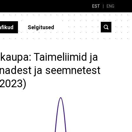
EST
|
ENG
afikud
Selgitused
kaupa: Taimeliimid ja
unadest ja seemnetest
-2023)