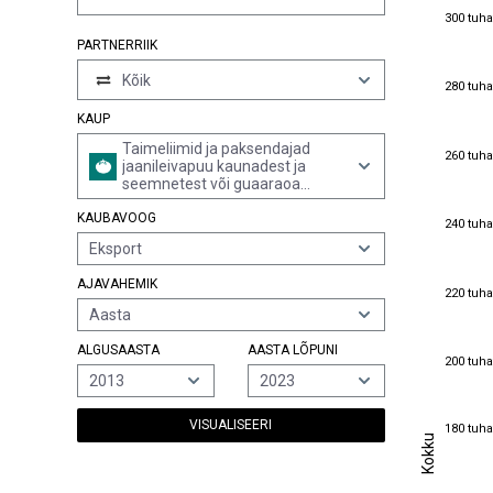
300 tuha
300 tuha
PARTNERRIIK
Kõik
280 tuha
280 tuha
KAUP
Taimeliimid ja paksendajad
260 tuha
260 tuha
jaanileivapuu kaunadest ja
seemnetest või guaaraoa
seemnetest, modifitseeritud või
KAUBAVOOG
modifitseerimata
240 tuha
240 tuha
Eksport
AJAVAHEMIK
220 tuha
220 tuha
Aasta
ALGUSAASTA
AASTA LÕPUNI
200 tuha
200 tuha
2013
2023
180 tuha
VISUALISEERI
180 tuha
Kokku
Kokku
160 tuha