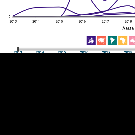
0
0
2013
2014
2015
2016
2017
2018
EST
|
ENG
Aasta
2013
2014
2015
2016
2017
2018
Aasta
2013
2014
2015
2016
2017
2018
Y-
Manner
TELG
K
Infograafikud
erritooriumid
Selgitused
Tagasiside