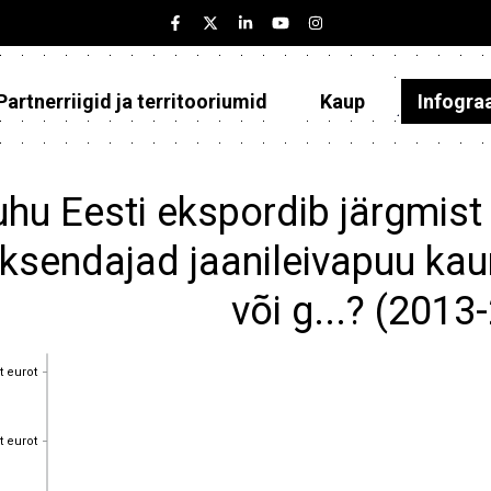
Partnerriigid ja territooriumid
Kaup
Infogra
Eesti
Partnerriigid ja territooriumid
hu Eesti ekspordib järgmist 
Kaup
ksendajad jaanileivapuu ka
Infograafikud
või g...? (2013
Selgitused
t eurot
t eurot
t eurot
t eurot