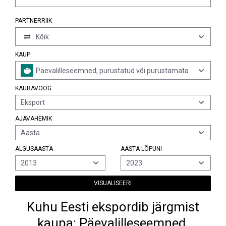
PARTNERRIIK
Kõik
KAUP
Päevalilleseemned, purustatud või purustamata
KAUBAVOOG
Eksport
AJAVAHEMIK
Aasta
ALGUSAASTA
AASTA LÕPUNI
2013
2023
VISUALISEERI
Kuhu Eesti ekspordib järgmist
kaupa: Päevalilleseemned,