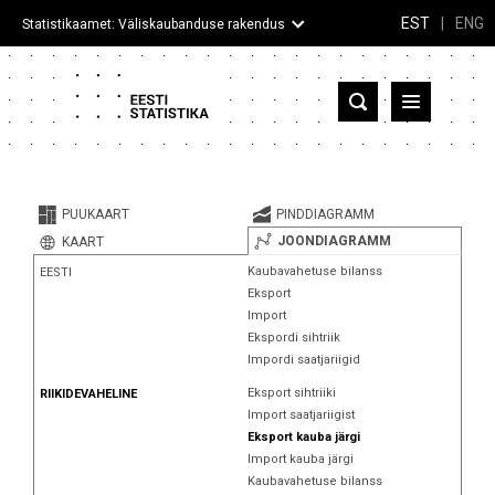
EST
|
ENG
Statistikaamet: Väliskaubanduse rakendus
Eesti
Partnerriigid ja territooriumid
PUUKAART
PINDDIAGRAMM
Kaup
JOONDIAGRAMM
KAART
Kaubavahetuse bilanss
EESTI
Infograafikud
Eksport
Import
Selgitused
Ekspordi sihtriik
Impordi saatjariigid
Eksport sihtriiki
RIIKIDEVAHELINE
Import saatjariigist
Eksport kauba järgi
Import kauba järgi
Kaubavahetuse bilanss