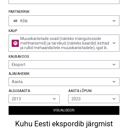
PARTNERRIIK
Kõik
KAUP
Muusikariistade osad (näiteks mängutooside
mehhanismid) ja tarvikud (näiteks kaardid, kettad
ja rullid mehaanilistele muusikariistadele); igat liiki
metronoomid, helihargid ja kammertonid
KAUBAVOOG
Eksport
AJAVAHEMIK
Aasta
ALGUSAASTA
AASTA LÕPUNI
2013
2023
VISUALISEERI
Kuhu Eesti ekspordib järgmist