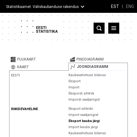
EST
|
ENG
Statistikaamet: Väliskaubanduse rakendus
Eesti
Partnerriigid ja territooriumid
PUUKAART
PINDDIAGRAMM
Kaup
JOONDIAGRAMM
KAART
Kaubavahetuse bilanss
EESTI
Infograafikud
Eksport
Import
Selgitused
Ekspordi sihtriik
Impordi saatjariigid
Eksport sihtriiki
RIIKIDEVAHELINE
Import saatjariigist
Eksport kauba järgi
Import kauba järgi
Kaubavahetuse bilanss