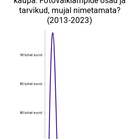
kaupa: Fotovälklampide osad ja
tarvikud, mujal nimetamata?
(2013-2023)
90 tuhat eurot
90 tuhat eurot
85 tuhat eurot
85 tuhat eurot
80 tuhat eurot
80 tuhat eurot