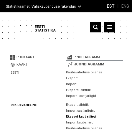
EST
|
ENG
Statistikaamet: Väliskaubanduse rakendus
Eesti
Partnerriigid ja territooriumid
PUUKAART
PINDDIAGRAMM
Kaup
JOONDIAGRAMM
KAART
Kaubavahetuse bilanss
EESTI
Infograafikud
Eksport
Import
Selgitused
Ekspordi sihtriik
Impordi saatjariigid
Eksport sihtriiki
RIIKIDEVAHELINE
Import saatjariigist
Eksport kauba järgi
Import kauba järgi
Kaubavahetuse bilanss