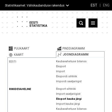
EST
|
ENG
Statistikaamet: Väliskaubanduse rakendus
Eesti
Partnerriigid ja territooriumid
PUUKAART
PINDDIAGRAMM
Kaup
JOONDIAGRAMM
KAART
Kaubavahetuse bilanss
EESTI
Infograafikud
Eksport
Import
Selgitused
Ekspordi sihtriik
Impordi saatjariigid
Eksport sihtriiki
RIIKIDEVAHELINE
Import saatjariigist
Eksport kauba järgi
Import kauba järgi
Kaubavahetuse bilanss