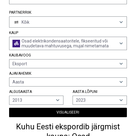
PARTNERRIIK
Kõik
KAUP
Osad elektrikondensaatoritele, fikseeritud või
muudetava mahtuvusega, mujal nimetamata
KAUBAVOOG
Eksport
AJAVAHEMIK
Aasta
ALGUSAASTA
AASTA LÕPUNI
2013
2023
VISUALISEERI
Kuhu Eesti ekspordib järgmist