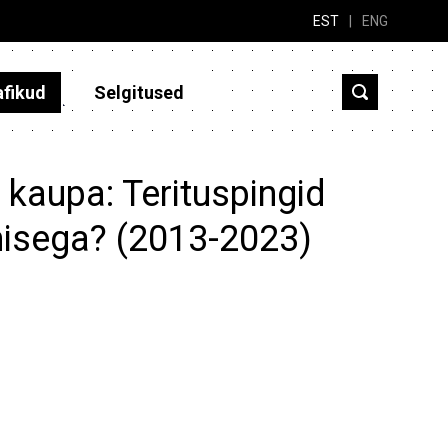
EST
|
ENG
afikud
Selgitused
 kaupa: Terituspingid
imisega? (2013-2023)