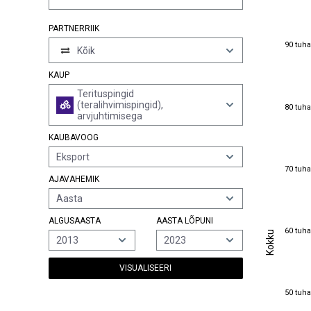
PARTNERRIIK
90 tuha
90 tuha
Kõik
KAUP
Terituspingid
80 tuha
(teralihvimispingid),
80 tuha
arvjuhtimisega
KAUBAVOOG
Eksport
70 tuha
70 tuha
AJAVAHEMIK
Aasta
ALGUSAASTA
AASTA LÕPUNI
60 tuha
Kokku
60 tuha
Kokku
2013
2023
VISUALISEERI
50 tuha
50 tuha