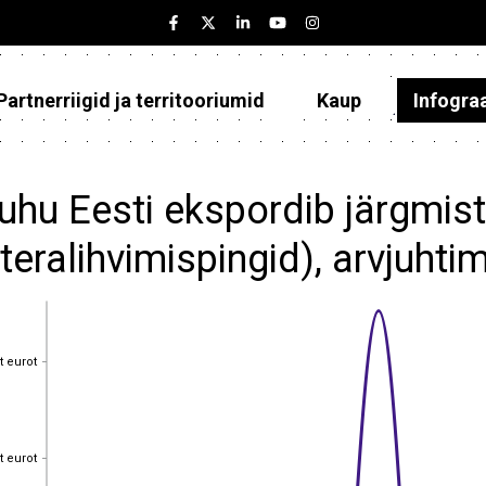
Partnerriigid ja territooriumid
Kaup
Infogra
Eesti
Partnerriigid ja territooriumid
uhu Eesti ekspordib järgmist
Kaup
(teralihvimispingid), arvjuht
Infograafikud
Selgitused
t eurot
t eurot
t eurot
t eurot