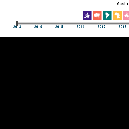
Aasta
EST
|
ENG
2013
2014
2015
2016
2017
2018
Aasta
2013
2014
2015
2016
2017
2018
Y-
Manner
TELG
K
Infograafikud
erritooriumid
Selgitused
Tagasiside