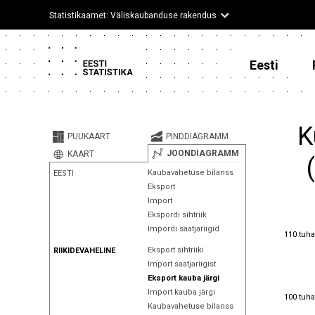
Statistikaamet: Väliskaubanduse rakendus
Eesti
K
PUUKAART
PINDDIAGRAMM
JOONDIAGRAMM
KAART
Kaubavahetuse bilanss
EESTI
Eksport
Import
Ekspordi sihtriik
Impordi saatjariigid
110 tuha
110 tuha
Eksport sihtriiki
RIIKIDEVAHELINE
Import saatjariigist
Eksport kauba järgi
Import kauba järgi
100 tuha
100 tuha
Kaubavahetuse bilanss