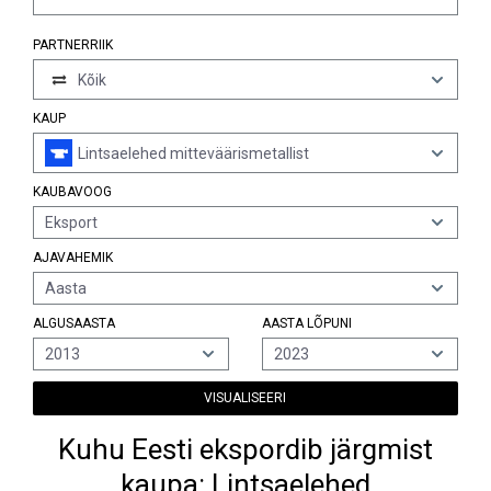
PARTNERRIIK
Kõik
KAUP
Lintsaelehed mitteväärismetallist
KAUBAVOOG
Eksport
AJAVAHEMIK
Aasta
ALGUSAASTA
AASTA LÕPUNI
2013
2023
VISUALISEERI
Kuhu Eesti ekspordib järgmist
kaupa: Lintsaelehed