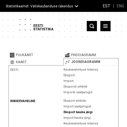
EST
|
ENG
Statistikaamet: Väliskaubanduse rakendus
Eesti
Partnerriigid ja territooriumid
PUUKAART
PINDDIAGRAMM
Kaup
JOONDIAGRAMM
KAART
Kaubavahetuse bilanss
EESTI
Infograafikud
Eksport
Import
Selgitused
Ekspordi sihtriik
Impordi saatjariigid
Eksport sihtriiki
RIIKIDEVAHELINE
Import saatjariigist
Eksport kauba järgi
Import kauba järgi
Kaubavahetuse bilanss