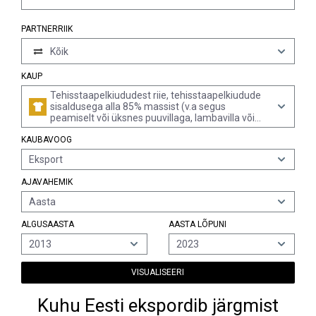
PARTNERRIIK
Kõik
KAUP
Tehisstaapelkiududest riie, tehisstaapelkiudude
sisaldusega alla 85% massist (v.a segus
peamiselt või üksnes puuvillaga, lambavilla või
muude loomade villaga või keemiliste
KAUBAVOOG
filamentkiududega), trükitud
Eksport
AJAVAHEMIK
Aasta
ALGUSAASTA
AASTA LÕPUNI
2013
2023
VISUALISEERI
Kuhu Eesti ekspordib järgmist