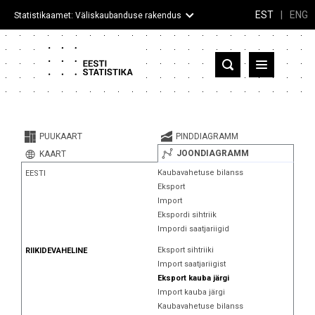
EST
|
ENG
Statistikaamet: Väliskaubanduse rakendus
Eesti
Partnerriigid ja territooriumid
PUUKAART
PINDDIAGRAMM
Kaup
JOONDIAGRAMM
KAART
Kaubavahetuse bilanss
EESTI
Infograafikud
Eksport
Import
Selgitused
Ekspordi sihtriik
Impordi saatjariigid
Eksport sihtriiki
RIIKIDEVAHELINE
Import saatjariigist
Eksport kauba järgi
Import kauba järgi
Kaubavahetuse bilanss