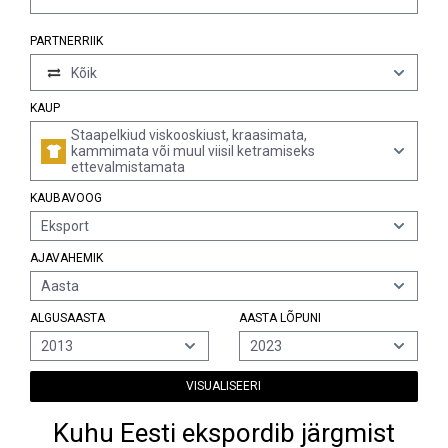
PARTNERRIIK
Kõik
KAUP
Staapelkiud viskooskiust, kraasimata,
kammimata või muul viisil ketramiseks
ettevalmistamata
KAUBAVOOG
Eksport
AJAVAHEMIK
Aasta
ALGUSAASTA
AASTA LÕPUNI
2013
2023
VISUALISEERI
Kuhu Eesti ekspordib järgmist