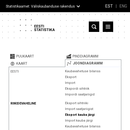
EST
|
ENG
Statistikaamet: Väliskaubanduse rakendus
Eesti
Partnerriigid ja territooriumid
PUUKAART
PINDDIAGRAMM
Kaup
JOONDIAGRAMM
KAART
Kaubavahetuse bilanss
EESTI
Infograafikud
Eksport
Import
Selgitused
Ekspordi sihtriik
Impordi saatjariigid
Eksport sihtriiki
RIIKIDEVAHELINE
Import saatjariigist
Eksport kauba järgi
Import kauba järgi
Kaubavahetuse bilanss