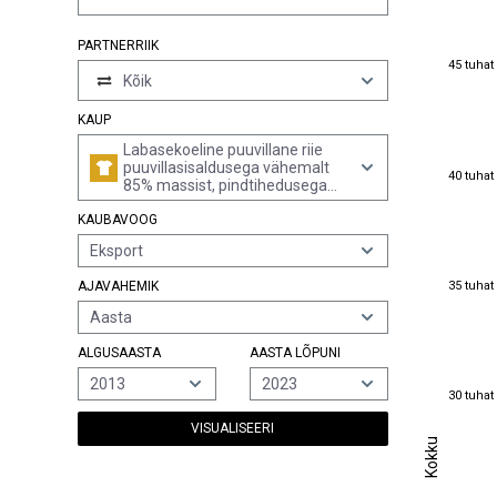
PARTNERRIIK
45 tuhat
45 tuhat
Kõik
KAUP
Labasekoeline puuvillane riie
puuvillasisaldusega vähemalt
40 tuhat
40 tuhat
85% massist, pindtihedusega
üle 200 g/m², pleegitatud
KAUBAVOOG
Eksport
35 tuhat
35 tuhat
AJAVAHEMIK
Aasta
ALGUSAASTA
AASTA LÕPUNI
2013
2023
30 tuhat
30 tuhat
VISUALISEERI
Kokku
Kokku