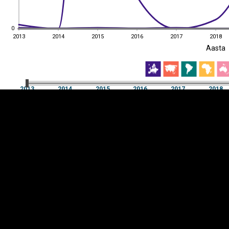
0
0
2013
2014
2015
2016
2017
2018
EST
|
ENG
Aasta
2013
2014
2015
2016
2017
2018
Aasta
2013
2014
2015
2016
2017
2018
Y-
Manner
TELG
K
Infograafikud
erritooriumid
Selgitused
Tagasiside