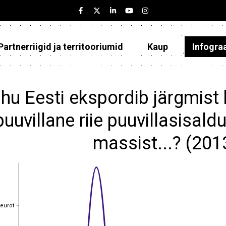
Partnerriigid ja territooriumid
Kaup
Infogra
Eesti
Partnerriigid ja territooriumid
hu Eesti ekspordib järgmist
Kaup
puuvillane riie puuvillasisa
Infograafikud
massist...? (20
Selgitused
 eurot
 eurot