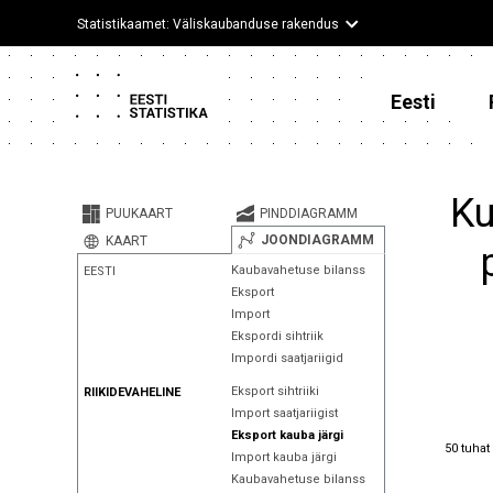
Statistikaamet: Väliskaubanduse rakendus
Eesti
Ku
PUUKAART
PINDDIAGRAMM
JOONDIAGRAMM
KAART
Kaubavahetuse bilanss
EESTI
Eksport
Import
Ekspordi sihtriik
Impordi saatjariigid
Eksport sihtriiki
RIIKIDEVAHELINE
Import saatjariigist
Eksport kauba järgi
50 tuhat
50 tuhat
Import kauba järgi
Kaubavahetuse bilanss