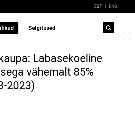
EST
|
ENG
afikud
Selgitused
 kaupa: Labasekoeline
ldusega vähemalt 85%
13-2023)