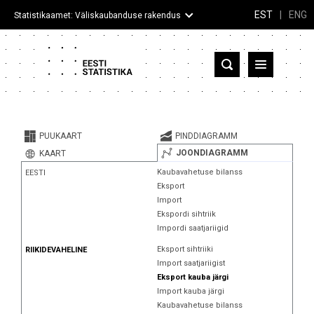
EST
|
ENG
Statistikaamet: Väliskaubanduse rakendus
Eesti
Partnerriigid ja territooriumid
PUUKAART
PINDDIAGRAMM
Kaup
JOONDIAGRAMM
KAART
Kaubavahetuse bilanss
EESTI
Infograafikud
Eksport
Import
Selgitused
Ekspordi sihtriik
Impordi saatjariigid
Eksport sihtriiki
RIIKIDEVAHELINE
Import saatjariigist
Eksport kauba järgi
Import kauba järgi
Kaubavahetuse bilanss