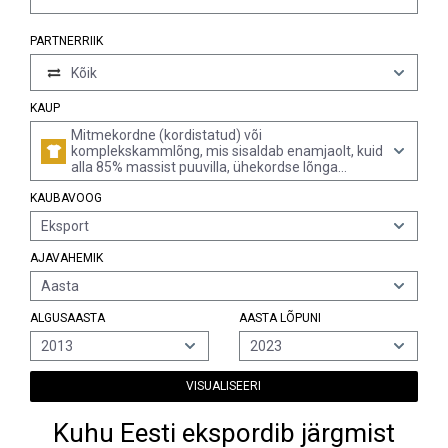
PARTNERRIIK
Kõik
KAUP
Mitmekordne (kordistatud) või
komplekskammlõng, mis sisaldab enamjaolt, kuid
alla 85% massist puuvilla, ühekordse lõnga
joontihedusega vähemalt 125 detsiteksi, kuid alla
KAUBAVOOG
192,31 detsiteksi (ühekordse lõnga meetriline
number üle 52, kuid mitte üle 80), jaemüügiks
Eksport
pakendamata (v.a õmblusniit)
AJAVAHEMIK
Aasta
ALGUSAASTA
AASTA LÕPUNI
2013
2023
VISUALISEERI
Kuhu Eesti ekspordib järgmist