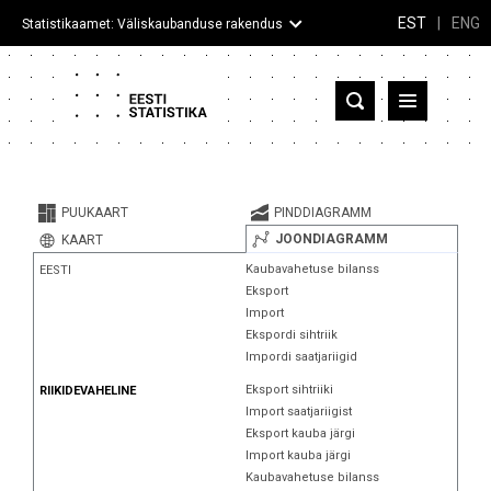
EST
|
ENG
Statistikaamet: Väliskaubanduse rakendus
Eesti
Partnerriigid ja territooriumid
PUUKAART
PINDDIAGRAMM
Kaup
JOONDIAGRAMM
KAART
Kaubavahetuse bilanss
EESTI
Infograafikud
Eksport
Import
Selgitused
Ekspordi sihtriik
Impordi saatjariigid
Eksport sihtriiki
RIIKIDEVAHELINE
Import saatjariigist
Eksport kauba järgi
Import kauba järgi
Kaubavahetuse bilanss